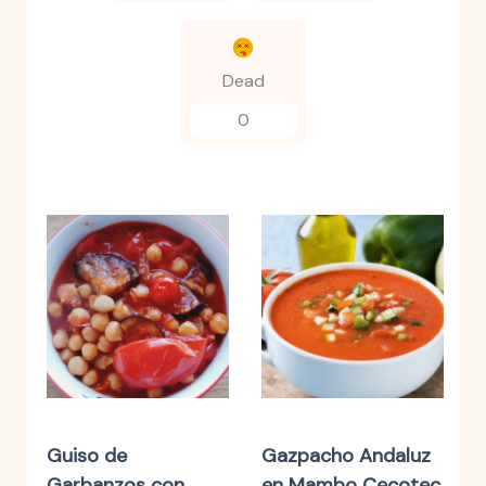
Dead
0
Guiso de
Gazpacho Andaluz
Garbanzos con
en Mambo Cecotec