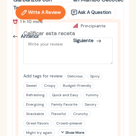
Tomate y Berenjena
Write A Review
Ask A Question
10 mins
1 h 10 mins
Principiante
Calificar esta receta
Anterior
Siguiente
Add tags for review:
Delicious
Spicy
Sweet
Crispy
Budget-Friendly
Refreshing
Quick and Easy
Yummy
Energizing
Family Favorite
Savory
Snackable
Flavorful
Crunchy
Great flavors
Crowd-pleaser
Might try again
Show More