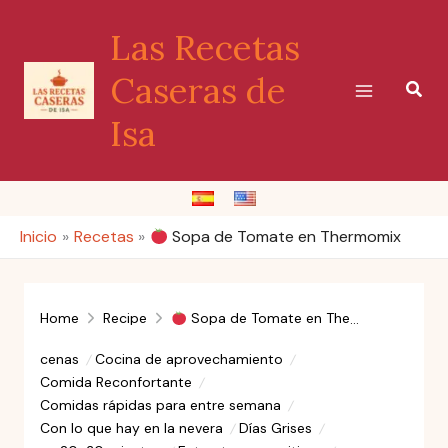
Ir
Las Recetas
al
contenido
Caseras de
Busc
Isa
Inicio
Recetas
Sopa de Tomate en Thermomix
Home
Recipe
Sopa de Tomate en Thermomix
cenas
Cocina de aprovechamiento
Comida Reconfortante
Comidas rápidas para entre semana
Con lo que hay en la nevera
Días Grises