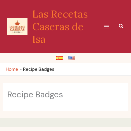
Skip
Las Recetas
to
content
Caseras de
Sear
Isa
Home
Recipe Badges
Recipe Badges