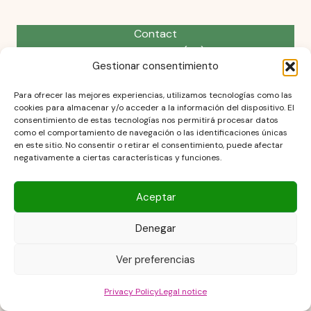
Contact
Cookies Policy (EU)
Gestionar consentimiento
Disclaimer
Legal notice
Para ofrecer las mejores experiencias, utilizamos tecnologías como las
Privacy Policy
cookies para almacenar y/o acceder a la información del dispositivo. El
terms and conditions
consentimiento de estas tecnologías nos permitirá procesar datos
como el comportamiento de navegación o las identificaciones únicas
en este sitio. No consentir o retirar el consentimiento, puede afectar
negativamente a ciertas características y funciones.
Aceptar
Copyright © 2026 Las Recetas Caseras de Isa. Powered by Las
Recetas Caseras de Isa
Denegar
Ver preferencias
Privacy Policy
Legal notice