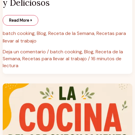
y Deliciosos
Read More »
batch cooking
,
Blog
,
Receta de la Semana
,
Recetas para
llevar al trabajo
Deja un comentario
/
batch cooking
,
Blog
,
Receta de la
Semana
,
Recetas para llevar al trabajo
/
16 minutos de
lectura
La
Cocina
del
Aprovechamiento:
150
recetas
de
la
abuela
para
no
tirar
nada