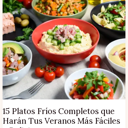
Tus
Veranos
Más
Fáciles
y
Deliciosos
15 Platos Fríos Completos que
Harán Tus Veranos Más Fáciles