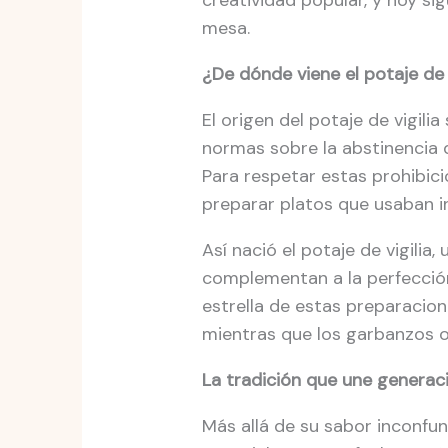
creatividad popular, y hoy si
mesa.
¿De dónde viene el potaje de v
El origen del potaje de vigili
normas sobre la abstinencia d
Para respetar estas prohibici
preparar platos que usaban i
Así nació el potaje de vigilia
complementan a la perfección.
estrella de estas preparacion
mientras que los garbanzos o
La tradición que une generac
Más allá de su sabor inconfund