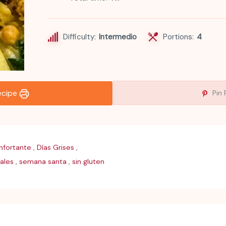
Difficulty:
Intermedio
Portions:
4
recipe
Pin 
,
,
fortante
Días Grises
,
,
pales
semana santa
sin gluten