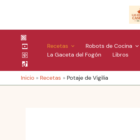
Ir
al
contenido
Recetas
Robots de Cocina
La Gaceta del Fogón
Libros
Inicio
Recetas
Potaje de Vigilia