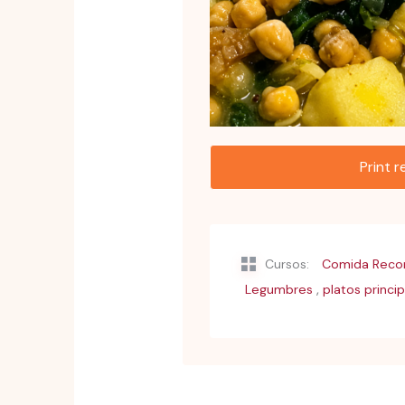
Print 
Cursos:
Comida Recon
,
Legumbres
platos princi