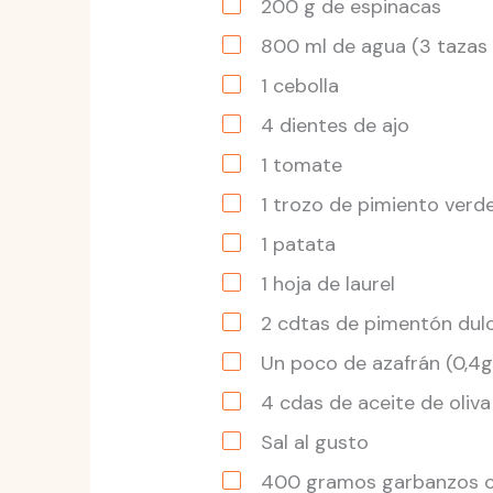
200
g
de espinacas
800
ml
de agua
(3 tazas 
1
cebolla
4
dientes
de ajo
1
tomate
1
trozo
de pimiento verd
1
patata
1
hoja
de laurel
2
cdtas
de pimentón dulc
Un poco de azafrán
(0,4g
4
cdas
de aceite de oliva
Sal al gusto
400
gramos
garbanzos c