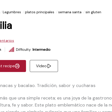
Legumbres
platos principales
semana santa
sin gluten
lia
ntarios
h
Difficulty:
Intermedio
nt recipe
Video
nacas y bacalao. Tradición, sabor y cucharas
 más que una simple receta; es una joya de la gastron
ltura, fe y sabor. Este plato emblemático nace de la n