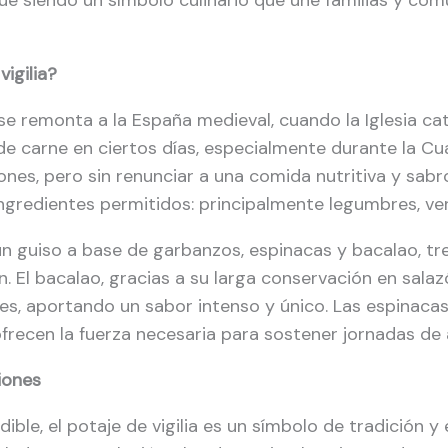
gue siendo un símbolo culinario que une familias y co
igilia?
a se remonta a la España medieval, cuando la Iglesia ca
e carne en ciertos días, especialmente durante la Cuar
ones, pero sin renunciar a una comida nutritiva y sab
ngredientes permitidos: principalmente legumbres, ve
, un guiso a base de garbanzos, espinacas y bacalao, t
 El bacalao, gracias a su larga conservación en salaz
es, aportando un sabor intenso y único. Las espinacas
frecen la fuerza necesaria para sostener jornadas de
iones
ible, el potaje de vigilia es un símbolo de tradición y 