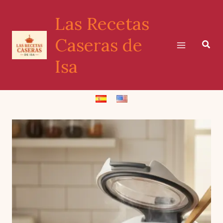
Ir
Las Recetas
al
contenido
Caseras de
Busc
Isa