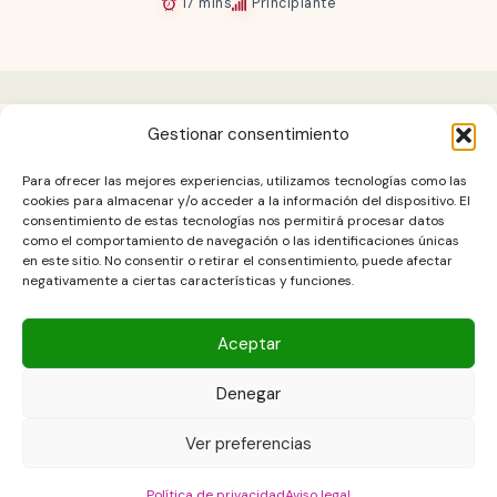
17 mins
Principiante
Gestionar consentimiento
Aviso legal
Para ofrecer las mejores experiencias, utilizamos tecnologías como las
Contacto
cookies para almacenar y/o acceder a la información del dispositivo. El
consentimiento de estas tecnologías nos permitirá procesar datos
DESCARGO DE RESPONSABILIDAD
como el comportamiento de navegación o las identificaciones únicas
Política de cookies (UE)
en este sitio. No consentir o retirar el consentimiento, puede afectar
negativamente a ciertas características y funciones.
POLÍTICA DE PRIVACIDAD
Términos y condiciones
Aceptar
Denegar
Copyright © 2026 Las Recetas Caseras de Isa. Powered by Las
Ver preferencias
Recetas Caseras de Isa
Política de privacidad
Aviso legal