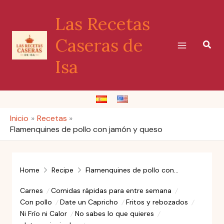
Ir
Las Recetas
al
contenido
Caseras de
Busc
Isa
Inicio
Recetas
Flamenquines de pollo con jamón y queso
Home
Recipe
Flamenquines de pollo con jamón y queso
Carnes
Comidas rápidas para entre semana
Con pollo
Date un Capricho
Fritos y rebozados
Ni Frío ni Calor
No sabes lo que quieres