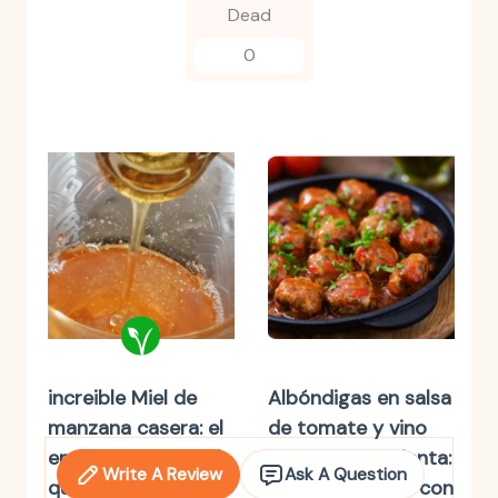
Dead
0
increible Miel de
Albóndigas en salsa
manzana casera: el
de tomate y vino
endulzante natural
blanco en olla lenta:
Write A Review
Ask A Question
que conquistará tu
un plato casero con