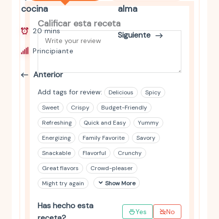
cocina
alma
Calificar esta receta
20 mins
Siguiente
Principiante
Anterior
Add tags for review:
Delicious
Spicy
Sweet
Crispy
Budget-Friendly
Refreshing
Quick and Easy
Yummy
Energizing
Family Favorite
Savory
Snackable
Flavorful
Crunchy
Great flavors
Crowd-pleaser
Might try again
Show More
Has hecho esta
Yes
No
receta?