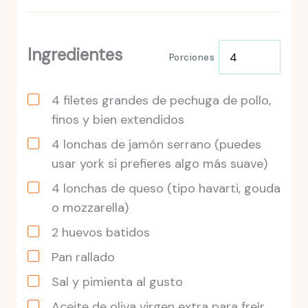
Ingredientes
Porciones
4
filetes
grandes de pechuga de pollo,
finos y bien extendidos
4
lonchas
de jamón serrano
(puedes
usar york si prefieres algo más suave)
4
lonchas
de queso
(tipo havarti, gouda
o mozzarella)
2
huevos
batidos
Pan rallado
Sal y pimienta al gusto
Aceite de oliva virgen extra para freír