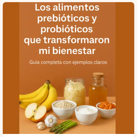
Los
alimentos
prebióticos
y
probióticos.
mejora
tu
bienestar
hoy