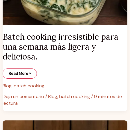
Batch cooking irresistible para
una semana más ligera y
deliciosa.
Read More »
Blog
,
batch cooking
Deja un comentario
/
Blog
,
batch cooking
/
9 minutos de
lectura
productos
de
temporada: