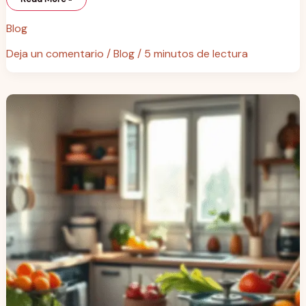
Blog
Deja un comentario
/
Blog
/
5 minutos de lectura
Reduce
el
desperdicio
alimentario