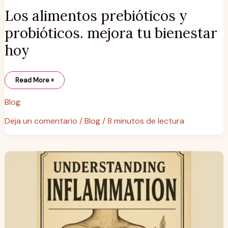
Los alimentos prebióticos y
probióticos. mejora tu bienestar
hoy
Read More »
Blog
Deja un comentario
/
Blog
/
8 minutos de lectura
La
verdad
sobre
la
inflamación:
alimentos
mágicos
para
cuidarte
desde
dentro