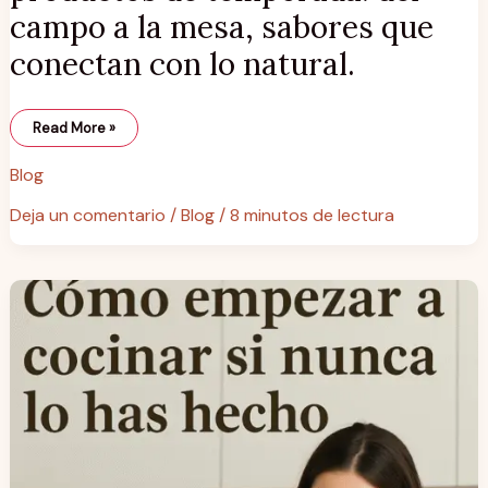
campo a la mesa, sabores que
conectan con lo natural.
Read More »
Blog
Deja un comentario
/
Blog
/
8 minutos de lectura
Cómo
empezar
a
cocinar
desde
cero:
guía
sencilla,
práctica
y
sin
agobios.