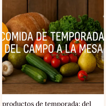
del
campo
a
la
mesa,
sabores
que
conectan
con
lo
natural.
productos de temporada: del