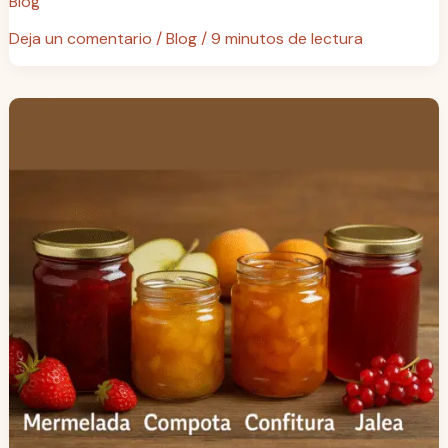
Blog
Deja un comentario
/
Blog
/
9 minutos de lectura
La
guía
definitiva
para
entender
la
diferencia
entre
mermelada,
compota,
confitura
y
jalea:
el
arte
dulce
de
aprovechar
la
fruta.