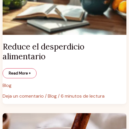
Reduce el desperdicio
alimentario
Read More »
Blog
Deja un comentario
/
Blog
/
6 minutos de lectura
El
poder
del
del