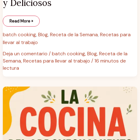
y Deliciosos
Read More »
batch cooking
,
Blog
,
Receta de la Semana
,
Recetas para
llevar al trabajo
Deja un comentario
/
batch cooking
,
Blog
,
Receta de la
Semana
,
Recetas para llevar al trabajo
/
16 minutos de
lectura
La
Cocina
del
Aprovechamiento:
150
recetas
de
la
abuela
para
no
tirar
nada