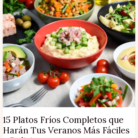
Tus
Veranos
Más
Fáciles
y
Deliciosos
15 Platos Fríos Completos que
Harán Tus Veranos Más Fáciles