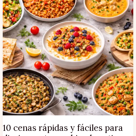
fáciles
para
diario
que
te
cambian
la
rutina
sin
esfuerzo.
10 cenas rápidas y fáciles para