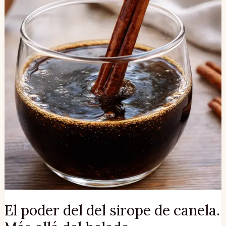
sirope
de
canela.
Más
allá
del
helado.
El poder del del sirope de canela.