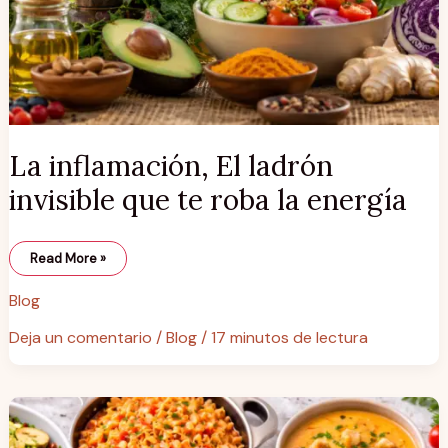
La inflamación, El ladrón
invisible que te roba la energía
Read More »
Blog
Deja un comentario
/
Blog
/
17 minutos de lectura
10
cenas
rápidas
y