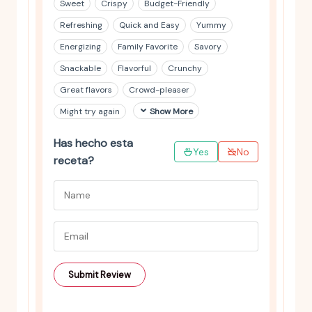
Sweet
Crispy
Budget-Friendly
Refreshing
Quick and Easy
Yummy
Energizing
Family Favorite
Savory
Snackable
Flavorful
Crunchy
Great flavors
Crowd-pleaser
Might try again
Show More
Has hecho esta
Yes
No
receta?