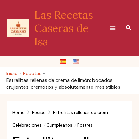
Ir
Las Recetas
al
contenido
Caseras de
Busc
Isa
Inicio
Recetas
Estrellitas rellenas de crema de limón: bocados
crujientes, cremosos y absolutamente irresistibles
Home
Recipe
Estrellitas rellenas de crema de limón: bocados crujientes, cremosos y absolutamente irresistibles
Celebraciones
Cumpleaños
Postres