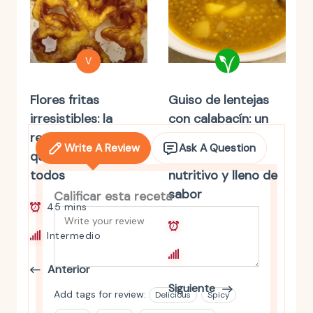
V
Flores fritas
Guiso de lentejas
irresistibles: la
con calabacín: un
receta tradicional
plato
Write A Review
Ask A Question
que conquista a
reconfortante,
todos
nutritivo y lleno de
sabor
Calificar esta receta
45 mins
50 mins
Intermedio
Principiante
Anterior
Siguiente
Add tags for review:
Delicious
Spicy