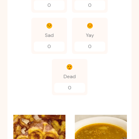
0
0
Sad
Yay
0
0
Dead
0