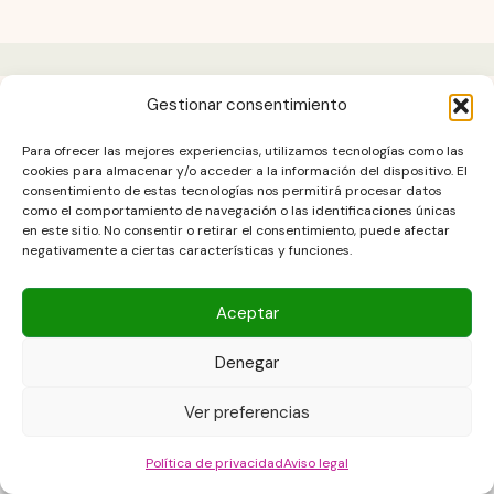
Gestionar consentimiento
Aviso legal
Para ofrecer las mejores experiencias, utilizamos tecnologías como las
Contacto
cookies para almacenar y/o acceder a la información del dispositivo. El
consentimiento de estas tecnologías nos permitirá procesar datos
DESCARGO DE RESPONSABILIDAD
como el comportamiento de navegación o las identificaciones únicas
Política de cookies (UE)
en este sitio. No consentir o retirar el consentimiento, puede afectar
negativamente a ciertas características y funciones.
POLÍTICA DE PRIVACIDAD
Términos y condiciones
Aceptar
Denegar
Copyright © 2026 Las Recetas Caseras de Isa. Powered by Las
Ver preferencias
Recetas Caseras de Isa
Política de privacidad
Aviso legal