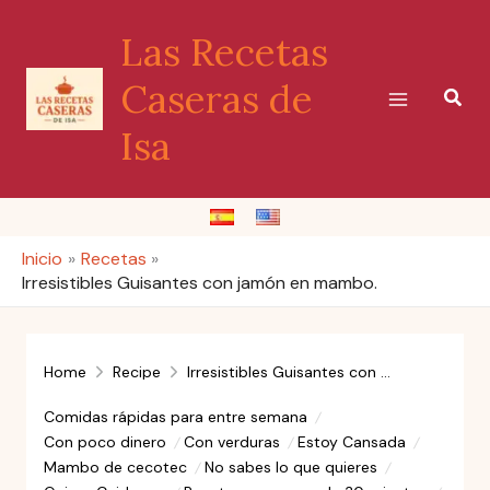
Ir
Las Recetas
al
contenido
Caseras de
Busc
Isa
Inicio
Recetas
Irresistibles Guisantes con jamón en mambo.
Home
Recipe
Irresistibles Guisantes con jamón en mambo.
Comidas rápidas para entre semana
Con poco dinero
Con verduras
Estoy Cansada
Mambo de cecotec
No sabes lo que quieres