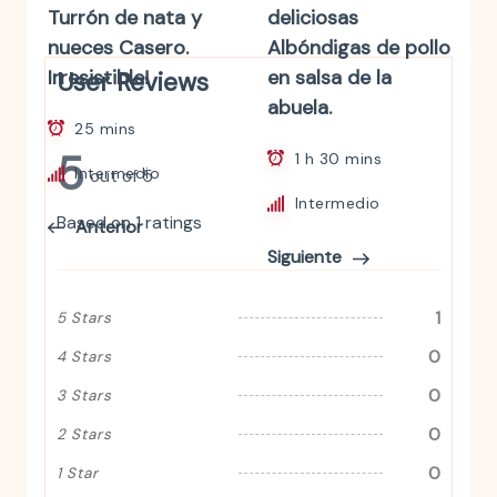
Turrón de nata y
deliciosas
nueces Casero.
Albóndigas de pollo
Irresistible!
en salsa de la
User Reviews
abuela.
25 mins
5
1 h 30 mins
Intermedio
out of 5
Intermedio
Based on 1 ratings
Anterior
Siguiente
1
5 Stars
0
4 Stars
0
3 Stars
0
2 Stars
0
1 Star