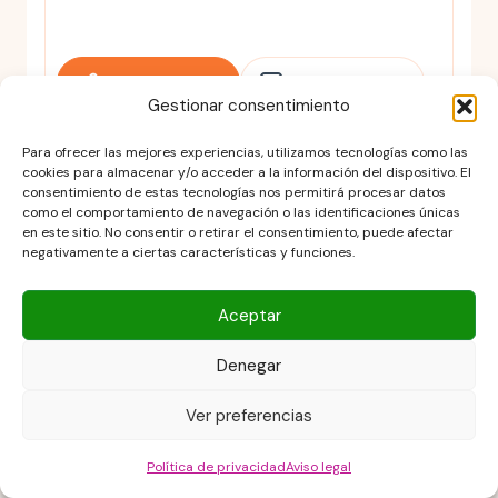
Write A Review
Ask A Question
Gestionar consentimiento
Para ofrecer las mejores experiencias, utilizamos tecnologías como las
Calificar esta receta
cookies para almacenar y/o acceder a la información del dispositivo. El
consentimiento de estas tecnologías nos permitirá procesar datos
como el comportamiento de navegación o las identificaciones únicas
en este sitio. No consentir o retirar el consentimiento, puede afectar
negativamente a ciertas características y funciones.
Aceptar
Add tags for review:
Delicious
Spicy
Sweet
Crispy
Budget-Friendly
Denegar
Refreshing
Quick and Easy
Yummy
Ver preferencias
Energizing
Family Favorite
Savory
Snackable
Flavorful
Crunchy
Política de privacidad
Aviso legal
Great flavors
Crowd-pleaser