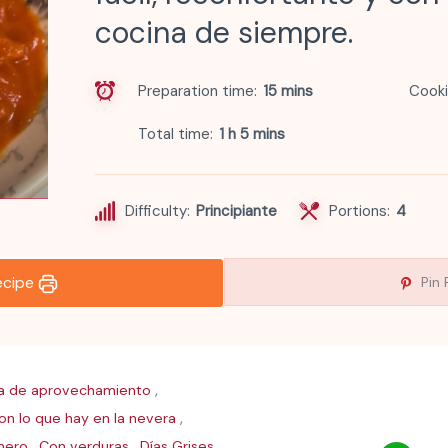
cocina de siempre.
Preparation time
15 mins
Cooki
Total time
1 h 5 mins
Difficulty:
Principiante
Portions:
4
recipe
Pin 
,
a de aprovechamiento
,
on lo que hay en la nevera
,
,
,
nero
Con verduras
Días Grises