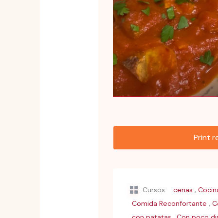
Print 
,
Cursos:
cenas
Cocin
,
Comida Reconfortante
C
,
con patatas
Con poco di