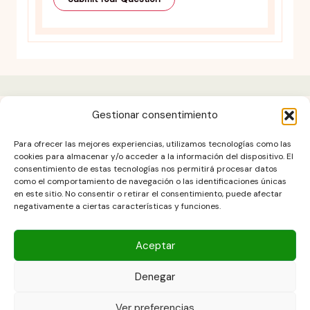
Gestionar consentimiento
Aviso legal
Para ofrecer las mejores experiencias, utilizamos tecnologías como las
Contacto
cookies para almacenar y/o acceder a la información del dispositivo. El
consentimiento de estas tecnologías nos permitirá procesar datos
DESCARGO DE RESPONSABILIDAD
como el comportamiento de navegación o las identificaciones únicas
Política de cookies (UE)
en este sitio. No consentir o retirar el consentimiento, puede afectar
negativamente a ciertas características y funciones.
POLÍTICA DE PRIVACIDAD
Términos y condiciones
Aceptar
Denegar
Copyright © 2026 Las Recetas Caseras de Isa. Powered by Las
Ver preferencias