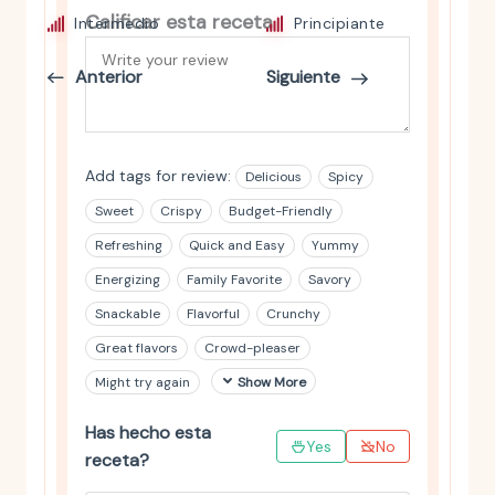
Calificar esta receta
Intermedio
Principiante
Anterior
Siguiente
Add tags for review:
Delicious
Spicy
Sweet
Crispy
Budget-Friendly
Refreshing
Quick and Easy
Yummy
Energizing
Family Favorite
Savory
Snackable
Flavorful
Crunchy
Great flavors
Crowd-pleaser
Might try again
Show More
Has hecho esta
Yes
No
receta?