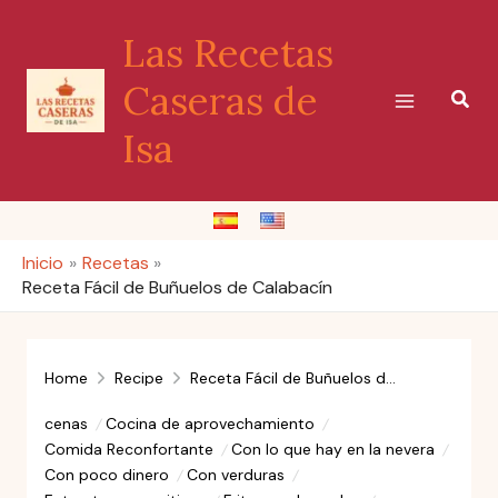
Ir
Las Recetas
al
contenido
Caseras de
Busc
Isa
Inicio
Recetas
Receta Fácil de Buñuelos de Calabacín
Home
Recipe
Receta Fácil de Buñuelos de Calabacín
cenas
Cocina de aprovechamiento
Comida Reconfortante
Con lo que hay en la nevera
Con poco dinero
Con verduras