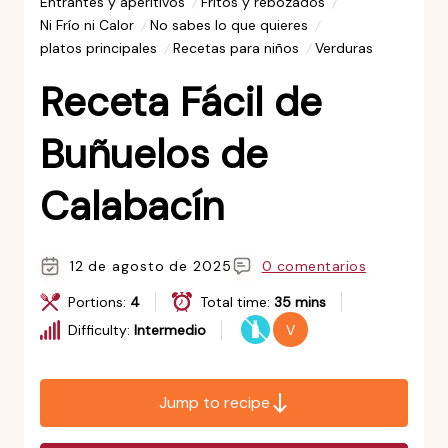
Entrantes y aperitivos
Fritos y rebozados
Ni Frío ni Calor
No sabes lo que quieres
platos principales
Recetas para niños
Verduras
Receta Fácil de
Buñuelos de
Calabacín
12 de agosto de 2025
0 comentarios
Portions:
4
Total time:
35 mins
Difficulty:
Intermedio
V
Jump to recipe