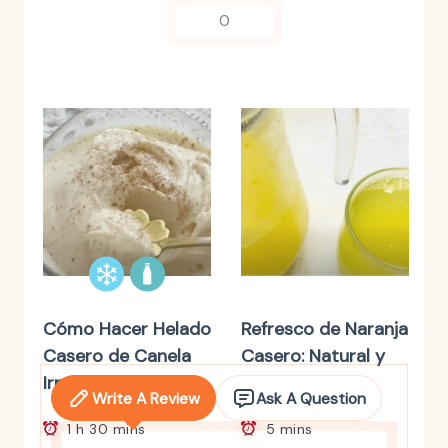
0
Cómo Hacer Helado
Refresco de Naranja
Casero de Canela
Casero: Natural y
Irresistible
Sin Aditivos
Write A Review
Ask A Question
1 h 30 mins
5 mins