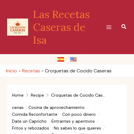
Ir
Las Recetas
al
contenido
Caseras de
Busc
Isa
Inicio
Recetas
Croquetas de Cocido Caseras
Home
Recipe
Croquetas de Cocido Caseras
cenas
Cocina de aprovechamiento
Comida Reconfortante
Con poco dinero
Date un Capricho
Entrantes y aperitivos
Fritos y rebozados
No sabes lo que quieres