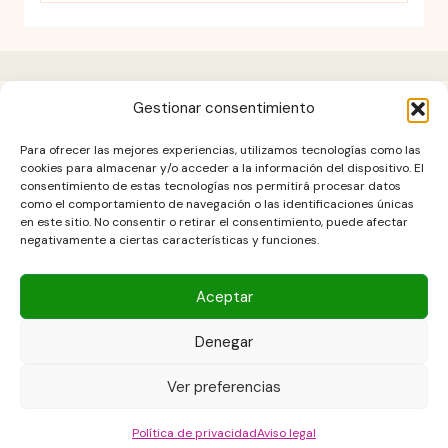
Gestionar consentimiento
Aviso legal
Para ofrecer las mejores experiencias, utilizamos tecnologías como las
Contacto
cookies para almacenar y/o acceder a la información del dispositivo. El
consentimiento de estas tecnologías nos permitirá procesar datos
DESCARGO DE RESPONSABILIDAD
como el comportamiento de navegación o las identificaciones únicas
Política de cookies (UE)
en este sitio. No consentir o retirar el consentimiento, puede afectar
negativamente a ciertas características y funciones.
POLÍTICA DE PRIVACIDAD
Términos y condiciones
Aceptar
Denegar
Copyright © 2026 Las Recetas Caseras de Isa. Powered by Las
Ver preferencias
Recetas Caseras de Isa
Política de privacidad
Aviso legal