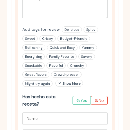
Add tags for review:
Delicious
Spicy
Sweet
Crispy
Budget-Friendly
Refreshing
Quick and Easy
Yummy
Energizing
Family Favorite
Savory
Snackable
Flavorful
Crunchy
Great flavors
Crowd-pleaser
Might try again
Show More
Has hecho esta
Yes
No
receta?