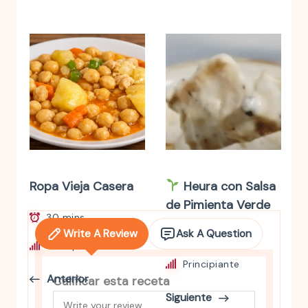
Ropa Vieja Casera
Heura con Salsa
de Pimienta Verde
30 mins
Write A Review
Ask A Question
25 mins
Principiante
Principiante
Anterior
Calificar esta receta
Siguiente