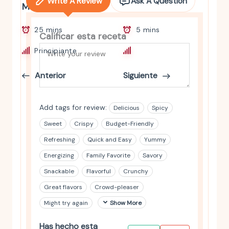
Write A Review
Ask A Question
Maíz
Proteína
25 mins
5 mins
Calificar esta receta
Principiante
Principiante
Anterior
Siguiente
Add tags for review:
Delicious
Spicy
Sweet
Crispy
Budget-Friendly
Refreshing
Quick and Easy
Yummy
Energizing
Family Favorite
Savory
Snackable
Flavorful
Crunchy
Great flavors
Crowd-pleaser
Might try again
Show More
Has hecho esta