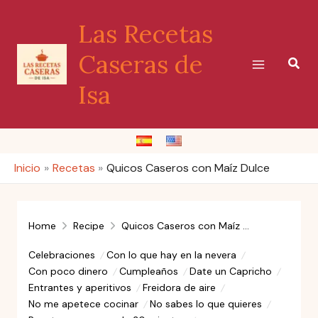
Ir
Las Recetas
al
contenido
Caseras de
Busc
Isa
Inicio
Recetas
Quicos Caseros con Maíz Dulce
Home
Recipe
Quicos Caseros con Maíz Dulce
Celebraciones
Con lo que hay en la nevera
Con poco dinero
Cumpleaños
Date un Capricho
Entrantes y aperitivos
Freidora de aire
No me apetece cocinar
No sabes lo que quieres