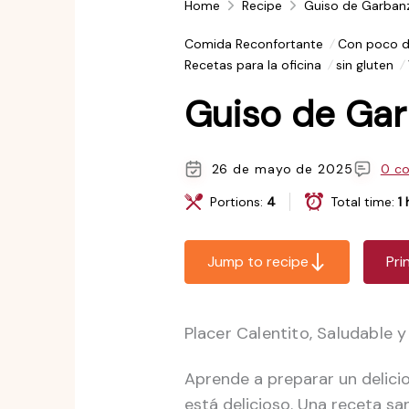
Home
Recipe
Guiso de Garban
Comida Reconfortante
Con poco d
Recetas para la oficina
sin gluten
Guiso de Gar
26 de mayo de 2025
0 c
Portions:
4
Total time:
1
Jump to recipe
Pri
Placer Calentito, Saludable y
Aprende a preparar un delic
está delicioso. Una receta sa