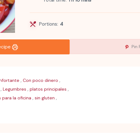
Total time
1 h 10 mins
Portions:
4
recipe
Pin 
,
,
fortante
Con poco dinero
,
,
,
Legumbres
platos principales
,
,
 para la oficina
sin gluten