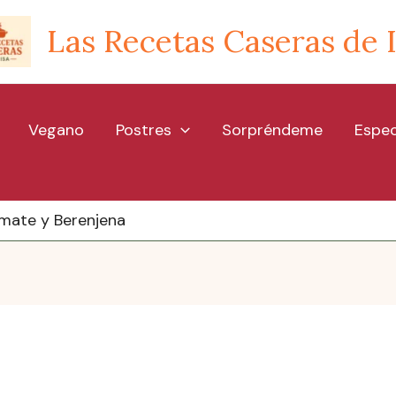
Las Recetas Caseras de 
Vegano
Postres
Sorpréndeme
Espec
mate y Berenjena