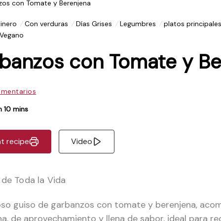
zos con Tomate y Berenjena
inero
Con verduras
Días Grises
Legumbres
platos principale
Vegano
banzos con Tomate y Be
omentarios
 h 10 mins
nt recipe
Video
 de Toda la Vida
ioso guiso de garbanzos con tomate y berenjena, ac
na, de aprovechamiento y llena de sabor, ideal para r