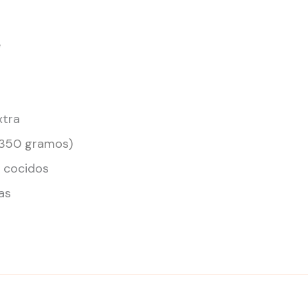
e
xtra
 350 gramos)
 cocidos
as