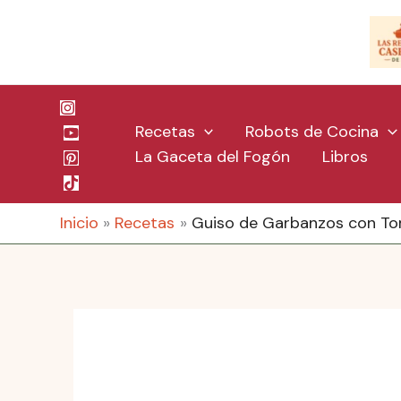
Ir
al
contenido
Recetas
Robots de Cocina
La Gaceta del Fogón
Libros
Inicio
Recetas
Guiso de Garbanzos con To