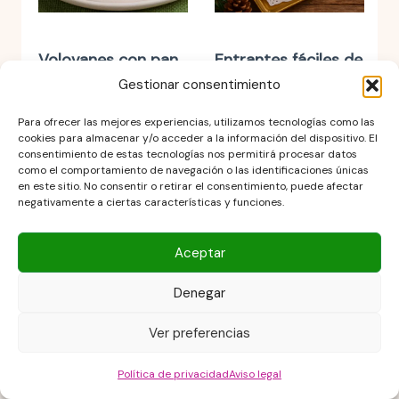
Volovanes con pan
Entrantes fáciles de
de molde
navidad con pan de
Gestionar consentimiento
irresistibles: una
molde. Irresistibles!
Write A Review
Ask A Question
Para ofrecer las mejores experiencias, utilizamos tecnologías como las
receta súper fácil
cookies para almacenar y/o acceder a la información del dispositivo. El
20 mins
que siempre
consentimiento de estas tecnologías nos permitirá procesar datos
como el comportamiento de navegación o las identificaciones únicas
sorprende.
Calificar esta receta
Principiante
en este sitio. No consentir o retirar el consentimiento, puede afectar
negativamente a ciertas características y funciones.
25 mins
Siguiente
Aceptar
Principiante
Denegar
Anterior
Add tags for review:
Delicious
Spicy
Ver preferencias
Sweet
Crispy
Budget-Friendly
Refreshing
Quick and Easy
Yummy
Política de privacidad
Aviso legal
Energizing
Family Favorite
Savory