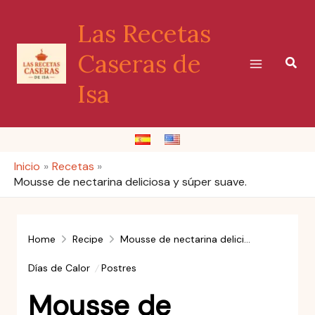
Ir
Las Recetas
al
contenido
Caseras de
Busc
Isa
Inicio
Recetas
Mousse de nectarina deliciosa y súper suave.
Home
Recipe
Mousse de nectarina deliciosa y súper suave.
Días de Calor
Postres
Mousse de