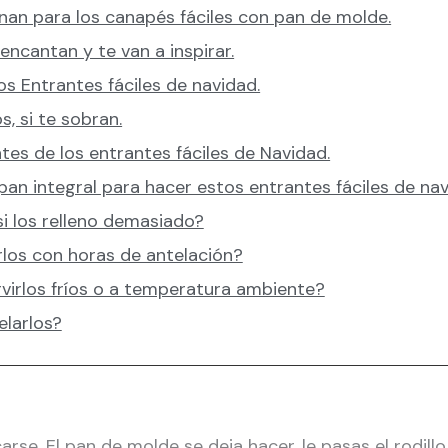
nan para los canapés fáciles con pan de molde.
ncantan y te van a inspirar.
s Entrantes fáciles de navidad.
, si te sobran.
tes de los entrantes fáciles de Navidad.
an integral para hacer estos entrantes fáciles de na
i los relleno demasiado?
los con horas de antelación?
virlos fríos o a temperatura ambiente?
larlos?
se. El pan de molde se deja hacer, le pasas el rodillo y