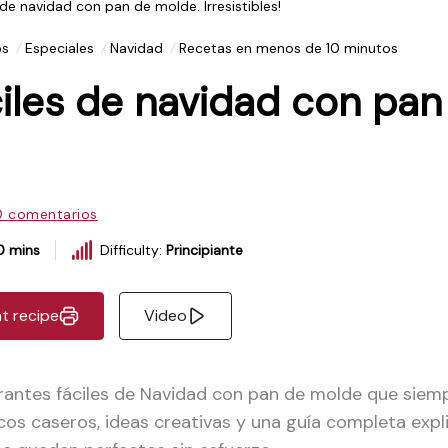
 de navidad con pan de molde. Irresistibles!
os
Especiales
Navidad
Recetas en menos de 10 minutos
ciles de navidad con pan
0 comentarios
0 mins
Difficulty:
Principiante
nt recipe
Video
antes fáciles de Navidad con pan de molde que siemp
rucos caseros, ideas creativas y una guía completa ex