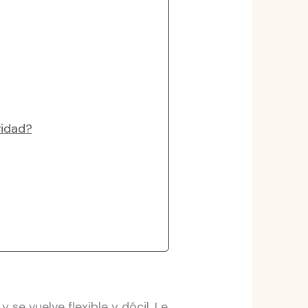
vidad?
 se vuelve flexible y dócil. Le