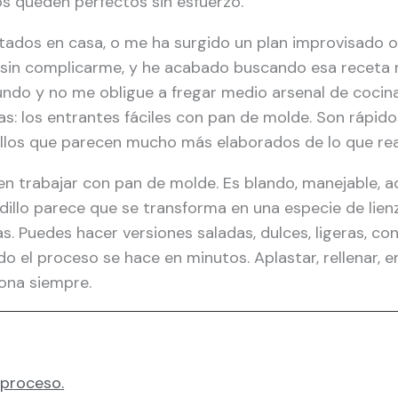
os queden perfectos sin esfuerzo.
itados en casa, o me ha surgido un plan improvisado 
 sin complicarme, y he acabado buscando esa receta 
do y no me obligue a fregar medio arsenal de cocina
as: los entrantes fáciles con pan de molde. Son rápidos
illos que parecen mucho más elaborados de lo que re
n trabajar con pan de molde. Es blando, manejable, a
dillo parece que se transforma en una especie de lie
as. Puedes hacer versiones saladas, dulces, ligeras, co
o el proceso se hace en minutos. Aplastar, rellenar, en
iona siempre.
 proceso.