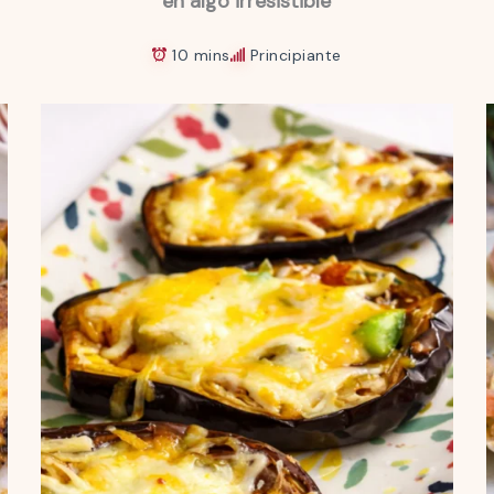
en algo irresistible
10 mins
Principiante