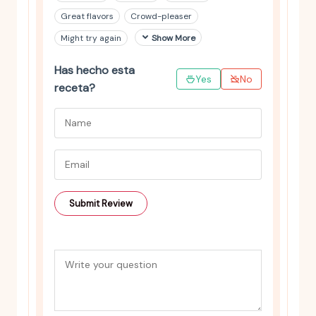
Great flavors
Crowd-pleaser
Might try again
Show More
Has hecho esta
Yes
No
receta?