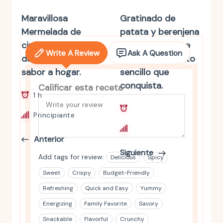
Maravillosa
Gratinado de
Mermelada de
patata y berenjena
ciruela casera:
irresistiblemente
Write A Review
Ask A Question
dulce, natural y con
cremoso: un plato
sabor a hogar.
sencillo que
conquista.
Calificar esta receta
1 h
1 h
Principiante
Principiante
Anterior
Siguiente
Add tags for review:
Delicious
Spicy
Sweet
Crispy
Budget-Friendly
Refreshing
Quick and Easy
Yummy
Energizing
Family Favorite
Savory
Snackable
Flavorful
Crunchy