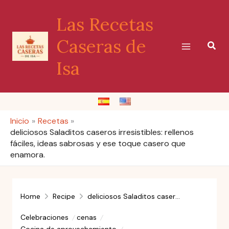
Ir
Las Recetas
al
contenido
Caseras de
Busc
Isa
Inicio
Recetas
deliciosos Saladitos caseros irresistibles: rellenos
fáciles, ideas sabrosas y ese toque casero que
enamora.
Home
Recipe
deliciosos Saladitos caseros irresistibles: rellenos fáciles, ideas sabrosas y ese toque casero que enamora.
Celebraciones
cenas