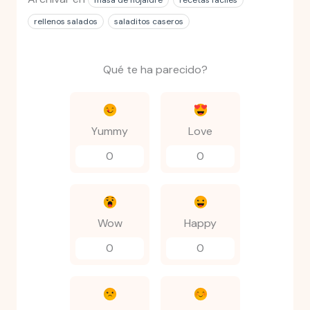
rellenos salados
saladitos caseros
Qué te ha parecido?
Yummy
Love
0
0
Wow
Happy
0
0