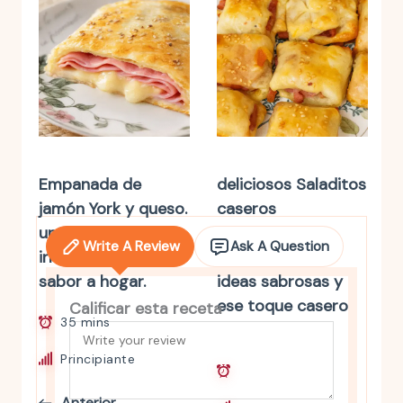
Empanada de
deliciosos Saladitos
jamón York y queso.
caseros
una receta fácil,
irresistibles:
Write A Review
Ask A Question
irresistible y con
rellenos fáciles,
sabor a hogar.
ideas sabrosas y
ese toque casero
Calificar esta receta
35 mins
que enamora.
Principiante
35 mins
Anterior