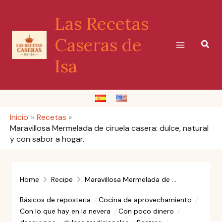
Ir
Las Recetas
al
contenido
Caseras de
Busc
Isa
Inicio
Recetas
Maravillosa Mermelada de ciruela casera: dulce, natural
y con sabor a hogar.
Home
Recipe
Maravillosa Mermelada de ciruela casera: dulce, natural y con sabor a hogar.
Básicos de reposteria
Cocina de aprovechamiento
Con lo que hay en la nevera
Con poco dinero