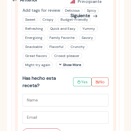
Principiante
Add tags for review:
Delicious
Spicy
Siguiente
Sweet
Crispy
Budget-Friendly
Refreshing
Quick and Easy
Yummy
Energizing
Family Favorite
Savory
Snackable
Flavorful
Crunchy
Great flavors
Crowd-pleaser
Might try again
Show More
Has hecho esta
Yes
No
receta?