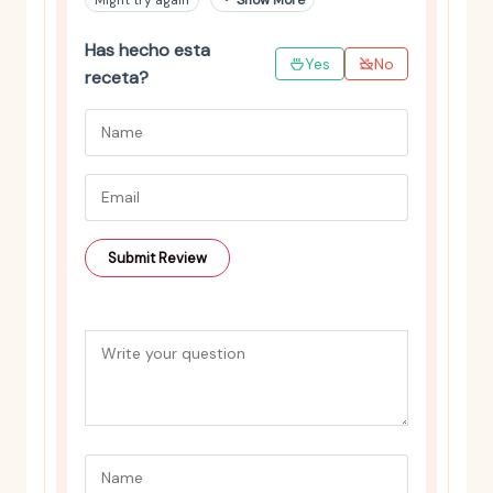
Might try again
Show More
Has hecho esta
Yes
No
receta?