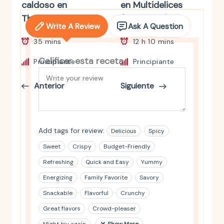
caldoso en
en Multidelices
Thermomix
(yogurtera)
Write A Review
Ask A Question
35 mins
12 h 10 mins
Calificar esta receta
Principiante
Principiante
Anterior
Siguiente
Add tags for review:
Delicious
Spicy
Sweet
Crispy
Budget-Friendly
Refreshing
Quick and Easy
Yummy
Energizing
Family Favorite
Savory
Snackable
Flavorful
Crunchy
Great flavors
Crowd-pleaser