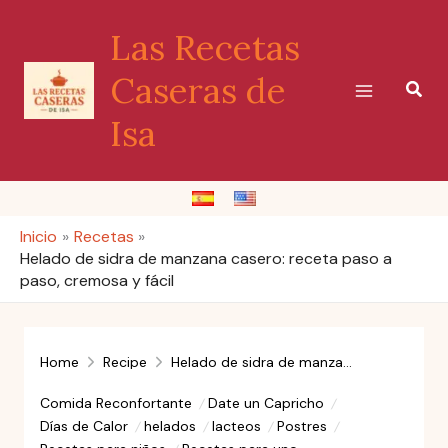
Ir
Las Recetas
al
contenido
Caseras de
Busc
Isa
Inicio
Recetas
Helado de sidra de manzana casero: receta paso a
paso, cremosa y fácil
Home
Recipe
Helado de sidra de manzana casero: receta paso a paso, cremosa y fácil
Comida Reconfortante
Date un Capricho
Días de Calor
helados
lacteos
Postres