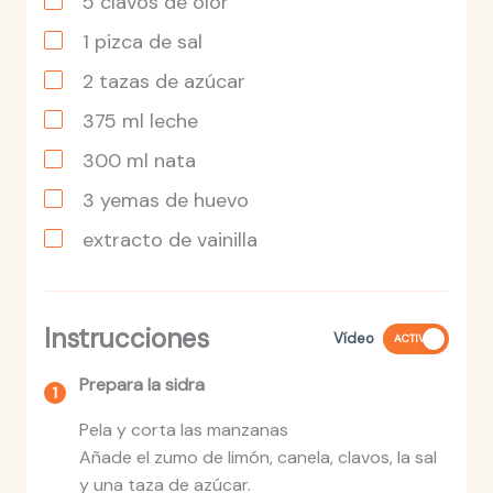
5
clavos
de olor
1
pizca
de sal
2
tazas
de azúcar
375
ml
leche
300
ml
nata
3
yemas
de huevo
extracto de vainilla
Instrucciones
Vídeo
ACTIVO
Prepara la sidra
Pela y corta las manzanas
Añade el zumo de limón, canela, clavos, la sal
y una taza de azúcar.