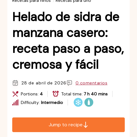
Recetas para niños
Recetas para uno
Helado de sidra de
manzana casero:
receta paso a paso,
cremosa y fácil
28 de abril de 2026
0 comentarios
Portions:
4
Total time:
7 h 40 mins
Difficulty:
Intermedio
Jump to recipe