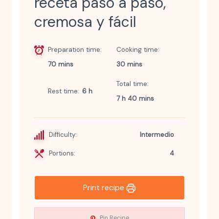
receta paso a paso,
cremosa y fácil
Preparation time
Cooking time
70 mins
30 mins
Total time
Rest time
6 h
7 h 40 mins
Difficulty:
Intermedio
Portions:
4
Print recipe
Pin Recipe