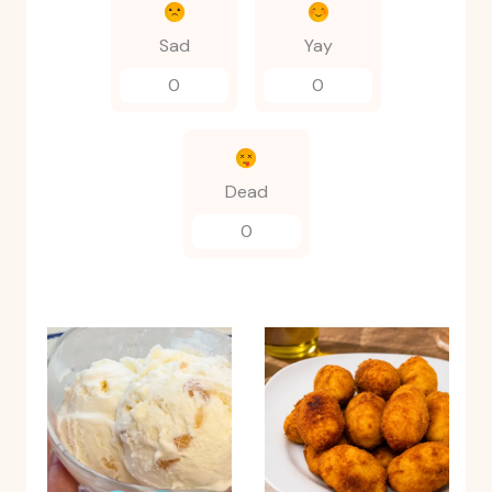
Sad
Yay
0
0
Dead
0