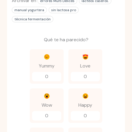
Archivar en
errores Multi Delices
lácteos caseros.
manual yogurtera
sin lactosa pro
técnica fermentación
Qué te ha parecido?
Yummy
Love
0
0
Wow
Happy
0
0