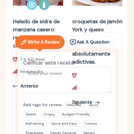
Helado de sidra de
croquetas de jamón
manzana casero:
York y queso
receta paso a paso,
irresistibles.
Write A Review
Ask A Question
cremosa y fácil
cremosas y
absolutamente
7 h 40 mins
adictivas.
Calificar esta receta
Intermedio
1 h
Anterior
Principiante
Siguiente
Add tags for review:
Delicious
Spicy
Sweet
Crispy
Budget-Friendly
Refreshing
Quick and Easy
Yummy
Energizing
Family Favorite
Savory