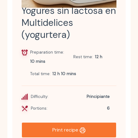
Yogures sin lactosa en
Multidelices
(yogurtera)
Preparation time
Rest time
12 h
10 mins
Total time
12 h 10 mins
Difficulty:
Principiante
Portions:
6
Print recipe