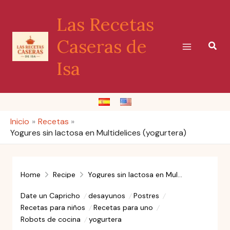
Ir
Las Recetas
al
contenido
Caseras de
Busc
Isa
Inicio
Recetas
Yogures sin lactosa en Multidelices (yogurtera)
Home
Recipe
Yogures sin lactosa en Multidelices (yogurtera)
Date un Capricho
desayunos
Postres
Recetas para niños
Recetas para uno
Robots de cocina
yogurtera