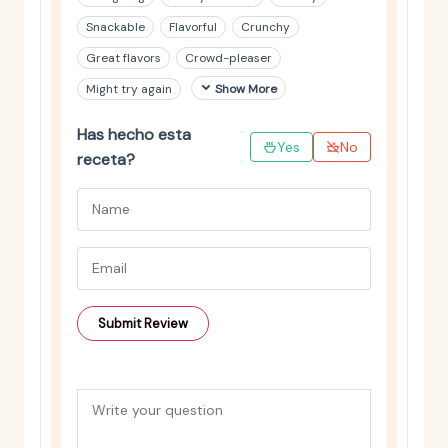
Snackable
Flavorful
Crunchy
Great flavors
Crowd-pleaser
Might try again
Show More
Has hecho esta
Yes
No
receta?