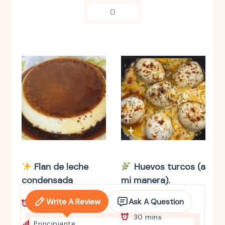
0
Flan de leche
Huevos turcos (a
condensada
mi manera).
deliciosos!
Write A Review
Ask A Question
1 h 20 mins
30 mins
Principiante