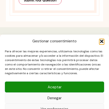
Gestionar consentimiento
Aviso legal
Para ofrecer las mejores experiencias, utilizamos tecnologías como las
Contacto
cookies para almacenar y/o acceder a la información del dispositivo. El
consentimiento de estas tecnologías nos permitirá procesar datos
DESCARGO DE RESPONSABILIDAD
como el comportamiento de navegación o las identificaciones únicas
Política de cookies (UE)
en este sitio. No consentir o retirar el consentimiento, puede afectar
negativamente a ciertas características y funciones.
POLÍTICA DE PRIVACIDAD
Términos y condiciones
Aceptar
Denegar
Copyright © 2026 Las Recetas Caseras de Isa. Powered by Las
Ver preferencias