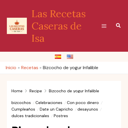
Ir
Las Recetas
al
contenido
Caseras de
Busc
Isa
Inicio
Recetas
Bizcocho de yogur Infalible
Home
Recipe
Bizcocho de yogur Infalible
bizcochos
Celebraciones
Con poco dinero
Cumpleaños
Date un Capricho
desayunos
dulces tradicionales
Postres