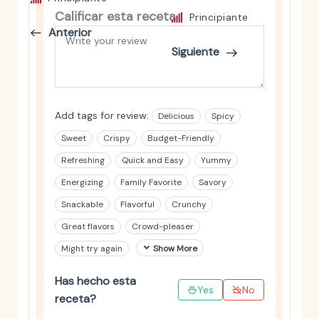
Calificar esta receta
Principiante
Anterior
Siguiente
Add tags for review:
Delicious
Spicy
Sweet
Crispy
Budget-Friendly
Refreshing
Quick and Easy
Yummy
Energizing
Family Favorite
Savory
Snackable
Flavorful
Crunchy
Great flavors
Crowd-pleaser
Might try again
Show More
Has hecho esta
Yes
No
receta?