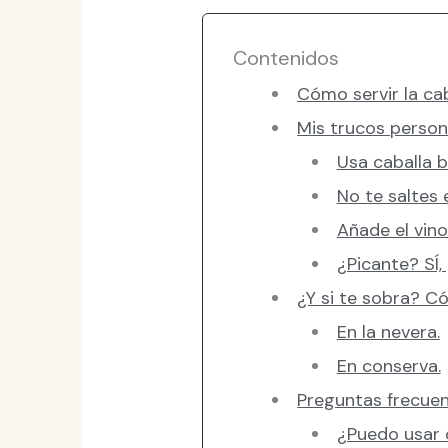
Contenidos
Cómo servir la cab
Mis trucos person
Usa caballa b
No te saltes e
Añade el vin
¿Picante? SÍ, 
¿Y si te sobra? C
En la nevera.
En conserva.
Preguntas frecuen
¿Puedo usar 