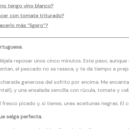
 no tengo vino blanco?
cer con tomate triturado?
hacerlo más “ligero”?
ortuguesa.
éjala reposar unos cinco minutos. Este paso, aunque
ientan, el pescado no se reseca, y te da tiempo a pre
cucharada generosa del sofrito por encima. Me encan
al!), y una ensalada sencilla con rúcula, tomate y cebo
 fresco picado y, si tienes, unas aceitunas negras. El 
ue salga perfecta.