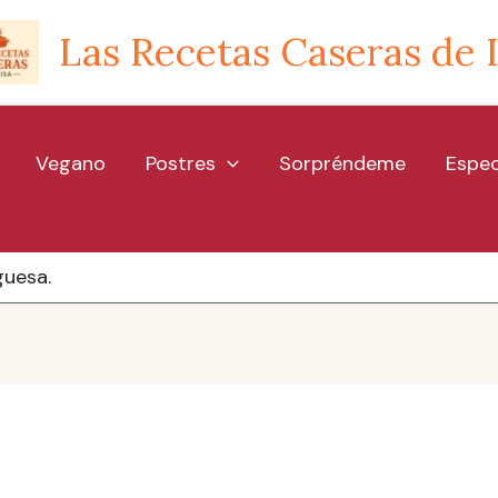
Las Recetas Caseras de 
Vegano
Postres
Sorpréndeme
Espec
guesa.