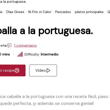
 a la portuguesa.
as
Días Grises
Ni Frío ni Calor
Pescados
platos principales
Q
alla a la portuguesa.
eseña
1 comentario
0 mins
Difficulty:
Intermedio
nt recipe
Video
ca caballa a la portuguesa con una receta fácil, paso 
quede perfecta, ¡y además se conserva genial!