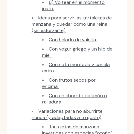
6) Voltear en el momento
justo.
Ideas para servir las tartaletas de
manzana y quedar como una reina
(sin esforzarte)
Con helado de vainilla.
Con yogur griego y un hilo de
miel.
Con nata montada y canela
extra.
Con frutos secos por
encima.
Con un chorrito de limón o
ralladura.
Variaciones para no aburrirte
nunca (y adaptarlas a tu gusto)
Tartaletas de manzana
invertidas con especias “otoño”