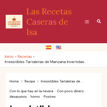
Ir
Las Recetas
al
contenido
Caseras de
Busc
Isa
Inicio
Recetas
Irresistibles Tartaletas de Manzana Invertidas.
Home
Recipe
Irresistibles Tartaletas de Manzana Invertidas.
Con lo que hay en la nevera
Con poco dinero
desayunos
horno
Postres