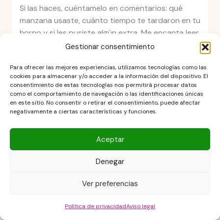
Si las haces, cuéntamelo en comentarios: qué
manzana usaste, cuánto tiempo te tardaron en tu
horno y si les pusiste algún extra. Me encanta leer
esas mini historias de cocina real, la de verdad, la
Gestionar consentimiento
que pasa en casas normales. Y si tienes dudas,
Para ofrecer las mejores experiencias, utilizamos tecnologías como las
pregúntame también por aquí y lo resolvemos
cookies para almacenar y/o acceder a la información del dispositivo. El
juntas.
consentimiento de estas tecnologías nos permitirá procesar datos
como el comportamiento de navegación o las identificaciones únicas
en este sitio. No consentir o retirar el consentimiento, puede afectar
negativamente a ciertas características y funciones.
Aceptar
Denegar
Ver preferencias
Política de privacidad
Aviso legal