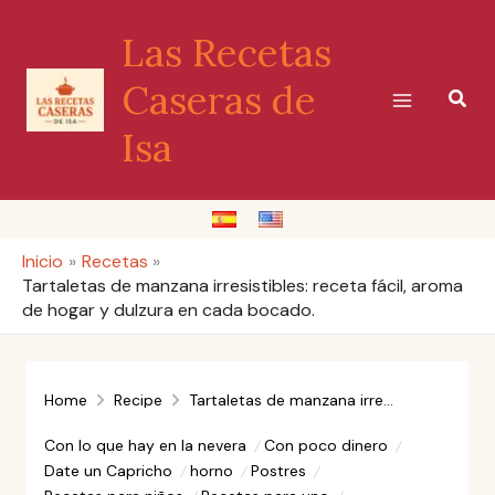
Ir
Las Recetas
al
contenido
Caseras de
Busc
Isa
Inicio
Recetas
Tartaletas de manzana irresistibles: receta fácil, aroma
de hogar y dulzura en cada bocado.
Home
Recipe
Tartaletas de manzana irresistibles: receta fácil, aroma de hogar y dulzura en cada bocado.
Con lo que hay en la nevera
Con poco dinero
Date un Capricho
horno
Postres