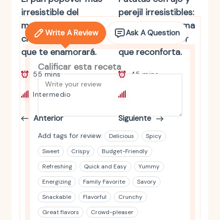
irresistible del
perejil irresistibles:
mundo: ligero,
receta fácil, aroma
Write A Review
Ask A Question
crujiente y tan fácil
de hogar y sabor
que te enamorará.
que reconforta.
Calificar esta receta
55 mins
45 mins
Intermedio
Principiante
Anterior
Siguiente
Add tags for review:
Delicious
Spicy
Sweet
Crispy
Budget-Friendly
Refreshing
Quick and Easy
Yummy
Energizing
Family Favorite
Savory
Snackable
Flavorful
Crunchy
Great flavors
Crowd-pleaser