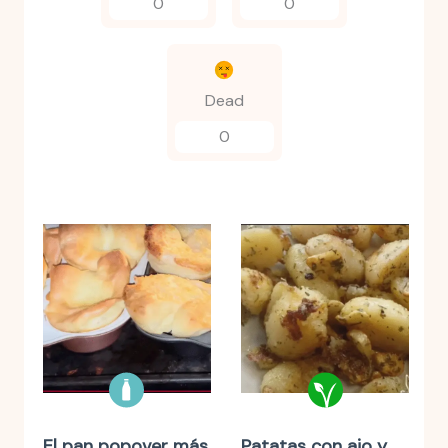
0
0
Dead
0
El pan popover más
Patatas con ajo y