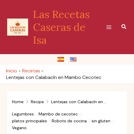
Ir
Las Recetas
al
contenido
Caseras de
Busc
Isa
Inicio
Recetas
Lentejas con Calabacín en Mambo Cecotec
Home
Recipe
Lentejas con Calabacín en Mambo Cecotec
Legumbres
Mambo de cecotec
platos principales
Robots de cocina
sin gluten
Vegano