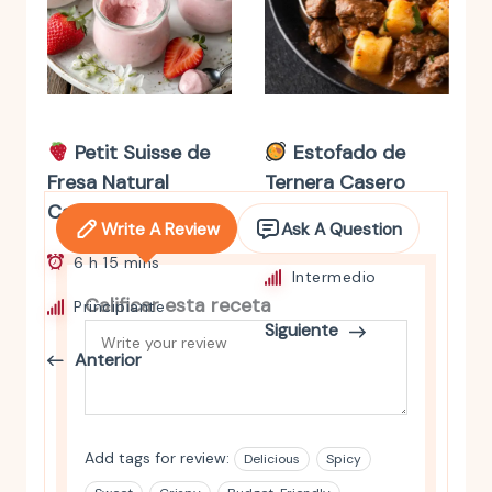
Petit Suisse de
Estofado de
Fresa Natural
Ternera Casero
Casero
Write A Review
Ask A Question
1 h 40 mins
6 h 15 mins
Intermedio
Calificar esta receta
Principiante
Siguiente
Anterior
Add tags for review:
Delicious
Spicy