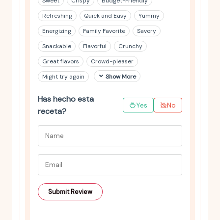
Sweet
Crispy
Budget-Friendly
Refreshing
Quick and Easy
Yummy
Energizing
Family Favorite
Savory
Snackable
Flavorful
Crunchy
Great flavors
Crowd-pleaser
Might try again
Show More
Has hecho esta
Yes
No
receta?