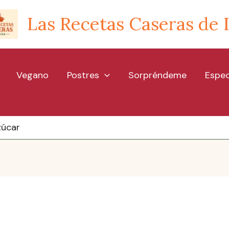
Las Recetas Caseras de 
Vegano
Postres
Sorpréndeme
Espec
zúcar