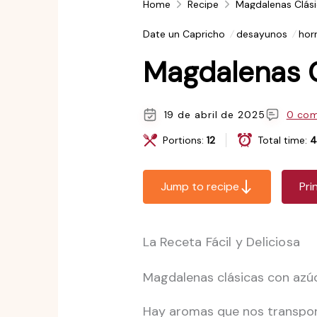
Home
Recipe
Magdalenas Clási
Date un Capricho
desayunos
hor
Magdalenas C
19 de abril de 2025
0 com
Portions:
12
Total time:
4
Jump to recipe
Pri
La Receta Fácil y Deliciosa
Magdalenas clásicas con azúc
Hay aromas que nos transporta