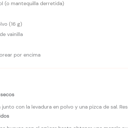
ol
(o mantequilla derretida)
olvo
(16 g)
e vainilla
vorear por encima
 secos
a junto con la levadura en polvo y una pizca de sal. Res
idos