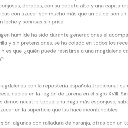
onjosas, doradas, con su copete alto y una capita cr
icas con azúcar son mucho más que un dulce: son un 
 leche y sonrisas sin prisa.
igen humilde ha sido durante generaciones el acomp
illa y sin pretensiones, se ha colado en todos los rece
. Y es que, ¿quién puede resistirse a una magdalena c
a?
gdalenas con la repostería española tradicional, su
esa, nacida en la región de Lorena en el siglo XVIII. S
 dimos nuestro toque: una miga más esponjosa, sabor a
azúcar en la superficie que las hace inconfundibles.
sión: algunas con ralladura de naranja, otras con un t