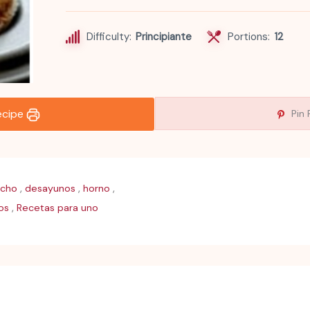
Difficulty:
Principiante
Portions:
12
recipe
Pin 
,
,
,
icho
desayunos
horno
,
os
Recetas para uno