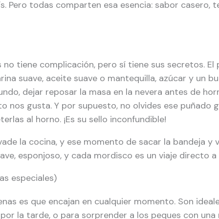
ís. Pero todas comparten esa esencia: sabor casero, 
no tiene complicación, pero sí tiene sus secretos. El
arina suave, aceite suave o mantequilla, azúcar y un b
segundo, dejar reposar la masa en la nevera antes de ho
to nos gusta. Y por supuesto, no olvides ese puñado 
las al horno. ¡Es su sello inconfundible!
vade la cocina, y ese momento de sacar la bandeja y 
suave, esponjoso, y cada mordisco es un viaje directo a
ías especiales)
enas es que encajan en cualquier momento. Son ideale
por la tarde, o para sorprender a los peques con una 