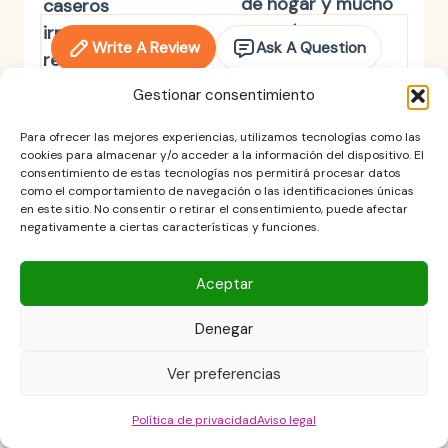
de hogar y mucho
caseros
corazón.
irresistibles:
Write A Review
Ask A Question
rellenos fáciles,
10 mins
ideas sabrosas y
Gestionar consentimiento
ese toque casero
Calificar esta receta
Principiante
que enamora.
Para ofrecer las mejores experiencias, utilizamos tecnologías como las
cookies para almacenar y/o acceder a la información del dispositivo. El
Siguiente
consentimiento de estas tecnologías nos permitirá procesar datos
35 mins
como el comportamiento de navegación o las identificaciones únicas
en este sitio. No consentir o retirar el consentimiento, puede afectar
Principiante
negativamente a ciertas características y funciones.
Add tags for review:
Delicious
Spicy
Anterior
Aceptar
Sweet
Crispy
Budget-Friendly
Refreshing
Quick and Easy
Yummy
Denegar
Energizing
Family Favorite
Savory
Ver preferencias
Snackable
Flavorful
Crunchy
Great flavors
Crowd-pleaser
Política de privacidad
Aviso legal
Might try again
Show More