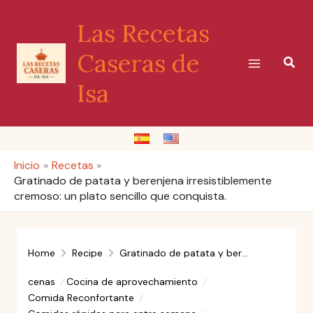
Ir
Las Recetas
al
contenido
Caseras de
Busc
Isa
Inicio
Recetas
Gratinado de patata y berenjena irresistiblemente
cremoso: un plato sencillo que conquista.
Home
Recipe
Gratinado de patata y berenjena irresistiblemente cremoso: un plato sencillo que conquista.
cenas
Cocina de aprovechamiento
Comida Reconfortante