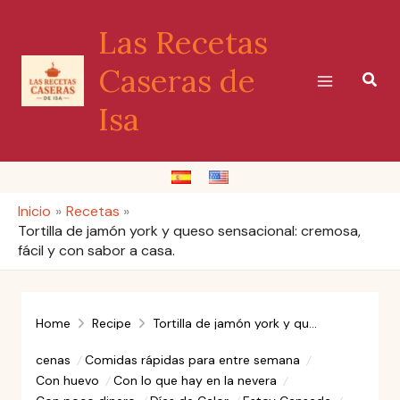
Ir
Las Recetas
al
contenido
Caseras de
Busc
Isa
Inicio
Recetas
Tortilla de jamón york y queso sensacional: cremosa,
fácil y con sabor a casa.
Home
Recipe
Tortilla de jamón york y queso sensacional: cremosa, fácil y con sabor a casa.
cenas
Comidas rápidas para entre semana
Con huevo
Con lo que hay en la nevera