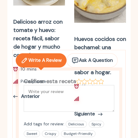
Delicioso arroz con
tomate y huevo:
receta fácil, sabor
Huevos cocidos con
de hogar y mucho
bechamel: una
corazón.
receta fácil,
Write A Review
Ask A Question
cremosa y con
10 mins
sabor a hogar.
Calificar esta receta
Principiante
10 mins
Anterior
Principiante
Siguiente
Add tags for review:
Delicious
Spicy
Sweet
Crispy
Budget-Friendly