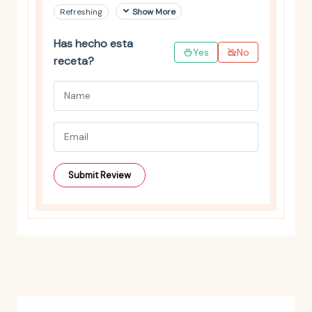
Refreshing
Show More
Has hecho esta
Yes
No
receta?