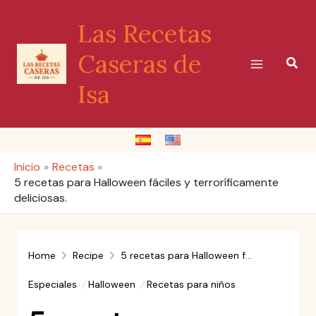
Ir
Las Recetas
al
contenido
Caseras de
Busc
Isa
Inicio
Recetas
5 recetas para Halloween fáciles y terroríficamente
deliciosas.
Home
Recipe
5 recetas para Halloween fáciles y terroríficamente deliciosas.
Especiales
Halloween
Recetas para niños