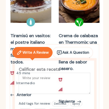
Tiramisú en vasitos:
Crema de calabaza
el postre italiano
en Thermomix: una
más irresistible y
receta fácil,
Write A Review
Ask A Question
fácil que enamora a
reconfortante y
todos.
llena de sabor
casero.
Calificar esta receta
45 mins
50 mins
Intermedio
Principiante
Anterior
Siguiente
Add tags for review:
Delicious
Spicy