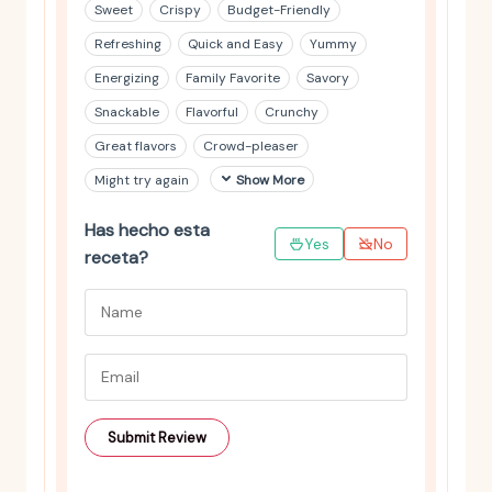
Sweet
Crispy
Budget-Friendly
Refreshing
Quick and Easy
Yummy
Energizing
Family Favorite
Savory
Snackable
Flavorful
Crunchy
Great flavors
Crowd-pleaser
Might try again
Show More
Has hecho esta
Yes
No
receta?