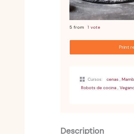
5 from
1 vote
Print 
,
Cursos:
cenas
Mamb
,
Robots de cocina
Vegan
Description