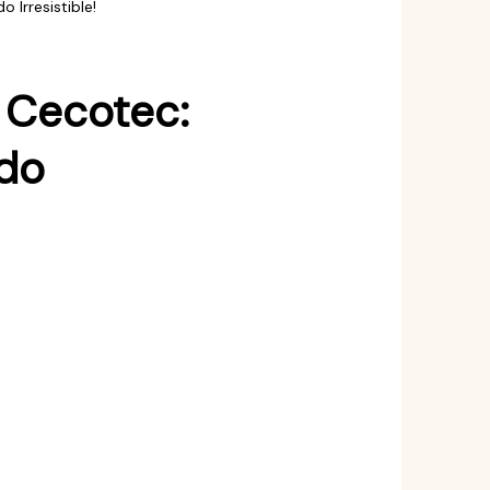
Irresistible!
 Cecotec:
ado