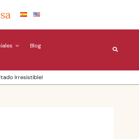
Isa
iales
Blog
Buscar
ado Irresistible!