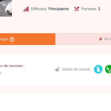
Difficulty:
Principiante
Portions:
2
recipe
Pin 
,
o de cecotec
Claves de receta:
o