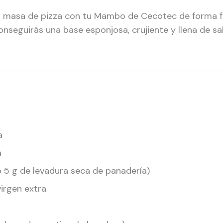
a masa de pizza con tu Mambo de Cecotec de forma fá
conseguirás una base esponjosa, crujiente y llena de sa
a
a
o 5 g de levadura seca de panadería)
virgen extra