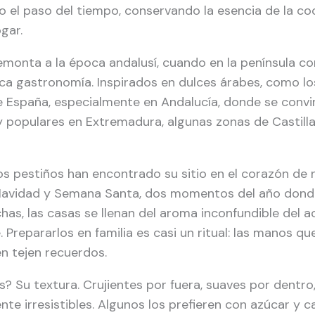
o el paso del tiempo, conservando la esencia de la co
gar.
remonta a la época andalusí, cuando en la península co
ica gastronomía. Inspirados en dulces árabes, como lo
e España, especialmente en Andalucía, donde se convir
y populares en Extremadura, algunas zonas de Castill
 los pestiños han encontrado su sitio en el corazón de
Navidad y Semana Santa, dos momentos del año donde
as, las casas se llenan del aroma inconfundible del acei
 Prepararlos en familia es casi un ritual: las manos qu
n tejen recuerdos.
s? Su textura. Crujientes por fuera, suaves por dentr
te irresistibles. Algunos los prefieren con azúcar y c