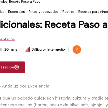
nales: Receta Paso a Paso
les
Especiales
Fritos y rebozados
Postres
Recetas para niño
icionales: Receta Paso 
entarios
1 h 20 mins
Difficulty:
Intermedio
V
nt recipe
e Andaluz por Excelencia
 que un bocado dulce: son historia, cultura y tradici
entes sencillos (harina, aceite de oliva, anís, ajonjolí y