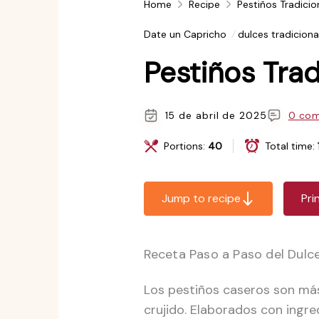
Home
Recipe
Pestiños Tradicio
Date un Capricho
dulces tradiciona
Pestiños Trad
15 de abril de 2025
0 com
Portions:
40
Total time:
Jump to recipe
Pri
Receta Paso a Paso del Dulc
Los pestiños caseros son más
crujido. Elaborados con ingredi