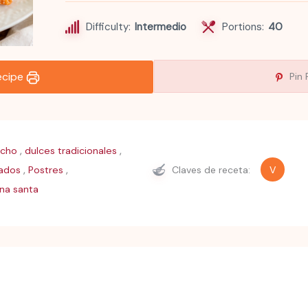
Difficulty:
Intermedio
Portions:
40
recipe
Pin 
,
,
icho
dulces tradicionales
,
,
zados
Postres
Claves de receta:
V
na santa