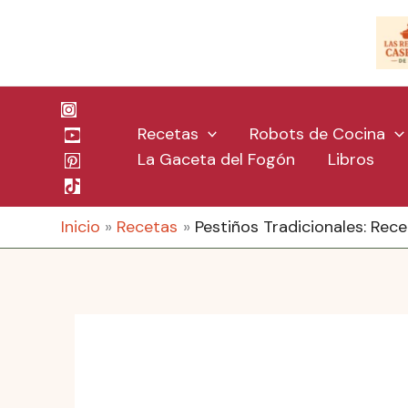
Ir
al
contenido
Recetas
Robots de Cocina
La Gaceta del Fogón
Libros
Inicio
Recetas
Pestiños Tradicionales: Rec