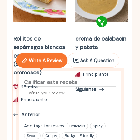
Rollitos de
crema de calabacín
espárragos blancos
y patata
con jamón y queso
Write A Review
Ask A Question
30 mins
(crujientes y extra
cremosos)
Principiante
Calificar esta receta
25 mins
Siguiente
Principiante
Anterior
Add tags for review:
Delicious
Spicy
Sweet
Crispy
Budget-Friendly