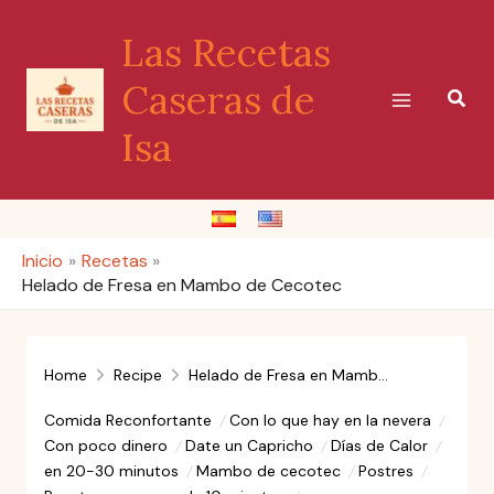
Ir
Las Recetas
al
contenido
Caseras de
Busc
Isa
Inicio
Recetas
Helado de Fresa en Mambo de Cecotec
Home
Recipe
Helado de Fresa en Mambo de Cecotec
Comida Reconfortante
Con lo que hay en la nevera
Con poco dinero
Date un Capricho
Días de Calor
en 20-30 minutos
Mambo de cecotec
Postres