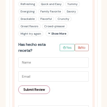
Refreshing
Quick and Easy
Yummy
Energizing
Family Favorite
Savory
Snackable
Flavorful
Crunchy
Great flavors
Crowd-pleaser
Might try again
Show More
Has hecho esta
Yes
No
receta?