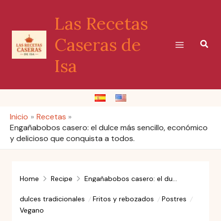
Ir
Las Recetas
al
contenido
Caseras de
Busc
Isa
Inicio
Recetas
Engañabobos casero: el dulce más sencillo, económico
y delicioso que conquista a todos.
Home
Recipe
Engañabobos casero: el dulce más sencillo, económico y delicioso que conquista a todos.
dulces tradicionales
Fritos y rebozados
Postres
Vegano