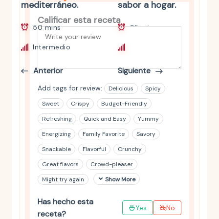
mediterráneo.
sabor a hogar.
Calificar esta receta
50 mins
35 mins
Intermedio
Principiante
Anterior
Siguiente
Add tags for review:
Delicious
Spicy
Sweet
Crispy
Budget-Friendly
Refreshing
Quick and Easy
Yummy
Energizing
Family Favorite
Savory
Snackable
Flavorful
Crunchy
Great flavors
Crowd-pleaser
Might try again
Show More
Has hecho esta
Yes
No
receta?