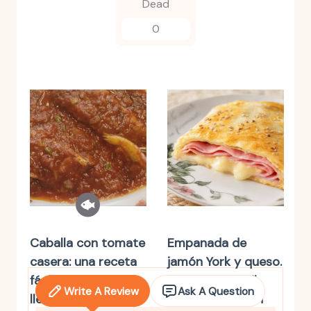
Dead
0
Caballa con tomate
Empanada de
casera: una receta
jamón York y queso.
fácil, saludable y
una receta fácil,
Write A Review
Ask A Question
llena de sabor
irresistible y con