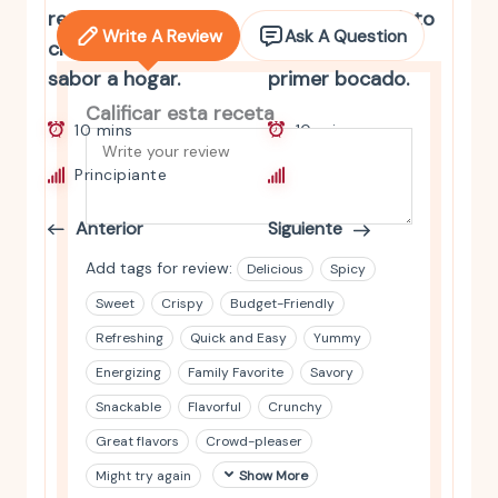
receta fácil,
deliciosa: un plato
Write A Review
Ask A Question
cremosa y con
que enamora al
sabor a hogar.
primer bocado.
Calificar esta receta
10 mins
10 mins
Principiante
Principiante
Anterior
Siguiente
Add tags for review:
Delicious
Spicy
Sweet
Crispy
Budget-Friendly
Refreshing
Quick and Easy
Yummy
Energizing
Family Favorite
Savory
Snackable
Flavorful
Crunchy
Great flavors
Crowd-pleaser
Might try again
Show More