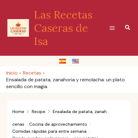
Ir
Las Recetas
al
contenido
Caseras de
Busc
Isa
Inicio
Recetas
Ensalada de patata, zanahoria y remolacha: un plato
sencillo con magia.
Home
Recipe
Ensalada de patata, zanahoria y remolacha: un plato sencillo con magia.
cenas
Cocina de aprovechamiento
Comidas rápidas para entre semana