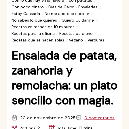
Con lo que hay en la nevera
con patatas
Con poco dinero
Días de Calor
Ensaladas
Estoy Cansada
No me apetece cocinar
No sabes lo que quieres
Quiero Cuidarme
Recetas en menos de 10 minutos
Recetas para la oficina
Recetas para uno
Recetas que se hacen solas
Vegano
Verduras
Ensalada de patata,
zanahoria y
remolacha: un plato
sencillo con magia.
20 de noviembre de 2025
0 comentarios
Portions:
2
Total time:
10 mins