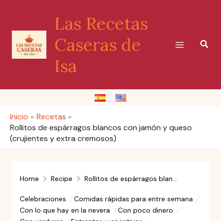
Ir
Las Recetas
al
contenido
Caseras de
Busc
Isa
Inicio
Recetas
Rollitos de espárragos blancos con jamón y queso
(crujientes y extra cremosos)
Home
Recipe
Rollitos de espárragos blancos con jamón y queso (crujientes y extra cremosos)
Celebraciones
Comidas rápidas para entre semana
Con lo que hay en la nevera
Con poco dinero