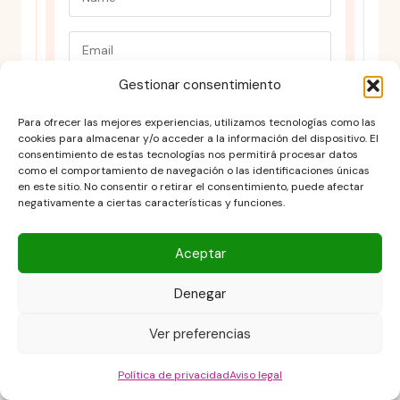
Gestionar consentimiento
Para ofrecer las mejores experiencias, utilizamos tecnologías como las
cookies para almacenar y/o acceder a la información del dispositivo. El
consentimiento de estas tecnologías nos permitirá procesar datos
como el comportamiento de navegación o las identificaciones únicas
en este sitio. No consentir o retirar el consentimiento, puede afectar
negativamente a ciertas características y funciones.
Aceptar
Aviso legal
Denegar
Contacto
DESCARGO DE RESPONSABILIDAD
Ver preferencias
Política de cookies (UE)
POLÍTICA DE PRIVACIDAD
Política de privacidad
Aviso legal
Términos y condiciones