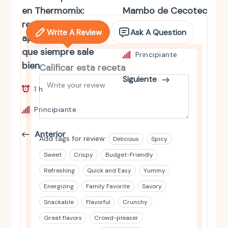
en Thermomix:
Mambo de Cecotec
receta fácil y de
Write A Review
Ask A Question
10 mins
aprovechamiento
que siempre sale
Principiante
bien
Calificar esta receta
Siguiente
1 h
Principiante
Anterior
Add tags for review:
Delicious
Spicy
Sweet
Crispy
Budget-Friendly
Refreshing
Quick and Easy
Yummy
Energizing
Family Favorite
Savory
Snackable
Flavorful
Crunchy
Great flavors
Crowd-pleaser