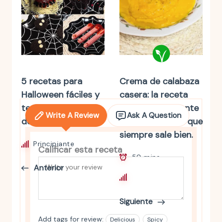
5 recetas para
Crema de calabaza
Halloween fáciles y
casera: la receta
terroríficamente
fácil, reconfortante
Write A Review
Ask A Question
deliciosas.
y llena de sabor que
siempre sale bien.
Principiante
Calificar esta receta
50 mins
Anterior
Principiante
Siguiente
Add tags for review:
Delicious
Spicy