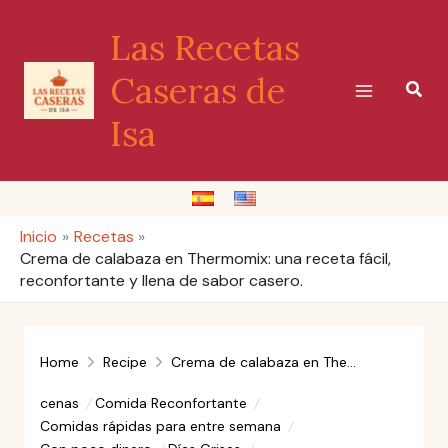
Ir
Las Recetas
al
contenido
Caseras de
Busc
Isa
Inicio
Recetas
Crema de calabaza en Thermomix: una receta fácil,
reconfortante y llena de sabor casero.
Home
Recipe
Crema de calabaza en Thermomix: una receta fácil, reconfortante y llena de sabor casero.
cenas
Comida Reconfortante
Comidas rápidas para entre semana