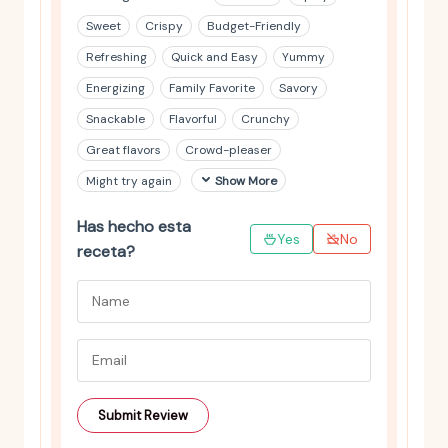
Sweet
Crispy
Budget-Friendly
Refreshing
Quick and Easy
Yummy
Energizing
Family Favorite
Savory
Snackable
Flavorful
Crunchy
Great flavors
Crowd-pleaser
Might try again
Show More
Has hecho esta
Yes
No
receta?