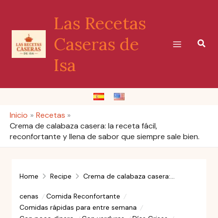
Ir
Las Recetas
al
contenido
Caseras de
Busc
Isa
Inicio
Recetas
Crema de calabaza casera: la receta fácil,
reconfortante y llena de sabor que siempre sale bien.
Home
Recipe
Crema de calabaza casera: la receta fácil, reconfortante y llena de sabor que siempre sale bien.
cenas
Comida Reconfortante
Comidas rápidas para entre semana