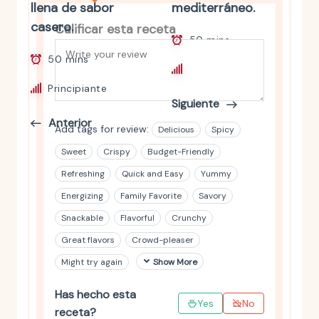
llena de sabor
mediterráneo.
casero.
Calificar esta receta
50 mins
50 mins
Intermedio
Principiante
Siguiente
Anterior
Add tags for review:
Delicious
Spicy
Sweet
Crispy
Budget-Friendly
Refreshing
Quick and Easy
Yummy
Energizing
Family Favorite
Savory
Snackable
Flavorful
Crunchy
Great flavors
Crowd-pleaser
Might try again
Show More
Has hecho esta
Yes
No
receta?