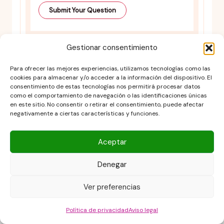
Gestionar consentimiento
Para ofrecer las mejores experiencias, utilizamos tecnologías como las
cookies para almacenar y/o acceder a la información del dispositivo. El
consentimiento de estas tecnologías nos permitirá procesar datos
como el comportamiento de navegación o las identificaciones únicas
en este sitio. No consentir o retirar el consentimiento, puede afectar
Aviso legal
negativamente a ciertas características y funciones.
Contacto
DESCARGO DE RESPONSABILIDAD
Aceptar
Política de cookies (UE)
POLÍTICA DE PRIVACIDAD
Denegar
Términos y condiciones
Ver preferencias
Política de privacidad
Aviso legal