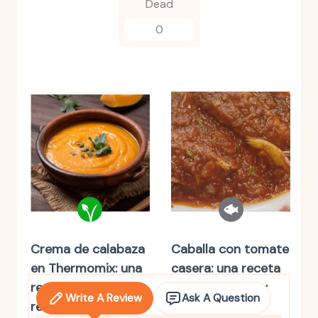
Dead
0
Crema de calabaza
Caballa con tomate
en Thermomix: una
casera: una receta
receta fácil,
fácil, saludable y
Write A Review
Ask A Question
reconfortante y
llena de sabor