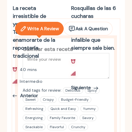
La receta
Rosquillas de las 6
irresistible de
cucharas
yemas de Santa
irresistibles : la
Write A Review
Ask A Question
Teresa que te hará
receta casera
enamorarte de la
infalible que
repostería
siempre sale bien.
Calificar esta receta
tradicional
35 mins
40 mins
Principiante
Intermedio
Siguiente
Add tags for review:
Delicious
Spicy
Anterior
Sweet
Crispy
Budget-Friendly
Refreshing
Quick and Easy
Yummy
Energizing
Family Favorite
Savory
Snackable
Flavorful
Crunchy