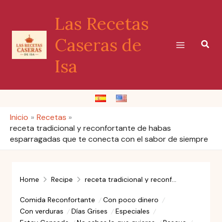
Ir
Las Recetas
al
contenido
Caseras de
Busc
Isa
Inicio
Recetas
receta tradicional y reconfortante de habas
esparragadas que te conecta con el sabor de siempre
Home
Recipe
receta tradicional y reconfortante de habas esparragadas que te conecta con el sabor de siempre
Comida Reconfortante
Con poco dinero
Con verduras
Días Grises
Especiales