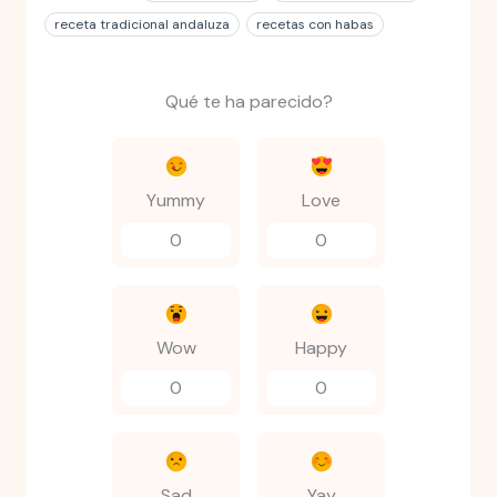
receta tradicional andaluza
recetas con habas
Qué te ha parecido?
Yummy
Love
0
0
Wow
Happy
0
0
Sad
Yay