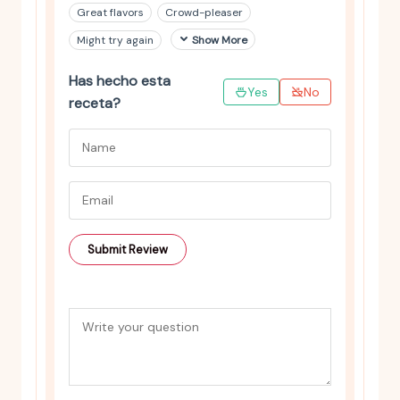
Great flavors
Crowd-pleaser
Might try again
Show More
Has hecho esta
Yes
No
receta?