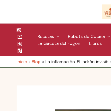
Ir
al
contenido
Recetas
Robots de Cocina
La Gaceta del Fogón
Libros
Inicio
Blog
La inflamación, El ladrón invisib