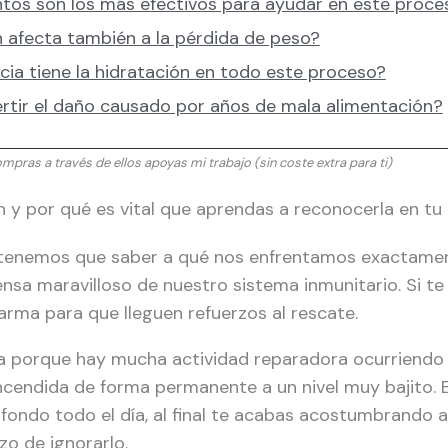
os son los más efectivos para ayudar en este proce
n afecta también a la pérdida de peso?
ia tiene la hidratación en todo este proceso?
rtir el daño causado por años de mala alimentación?
ompras a través de ellos apoyas mi trabajo (sin coste extra para ti)
 y por qué es vital que aprendas a reconocerla en tu d
tenemos que saber a qué nos enfrentamos exactamente
sa maravilloso de nuestro sistema inmunitario. Si te h
arma para que lleguen refuerzos al rescate.
ha porque hay mucha actividad reparadora ocurriendo 
endida de forma permanente a un nivel muy bajito. E
fondo todo el día, al final te acabas acostumbrando a
zo de ignorarlo.