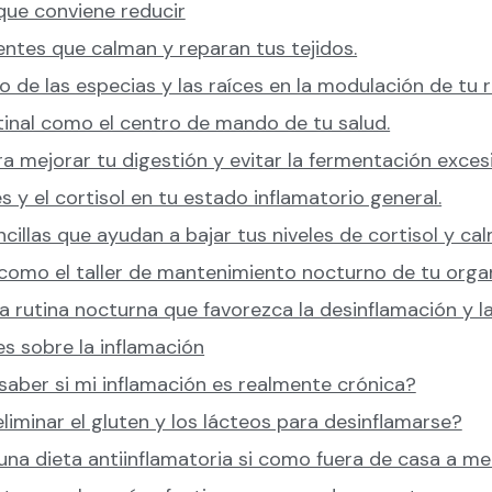
que conviene reducir
entes que calman y reparan tus tejidos.
 de las especias y las raíces en la modulación de tu 
tinal como el centro de mando de tu salud.
ra mejorar tu digestión y evitar la fermentación exce
s y el cortisol en tu estado inflamatorio general.
cillas que ayudan a bajar tus niveles de cortisol y ca
 como el taller de mantenimiento nocturno de tu orga
 rutina nocturna que favorezca la desinflamación y la
s sobre la inflamación
ber si mi inflamación es realmente crónica?
liminar el gluten y los lácteos para desinflamarse?
una dieta antiinflamatoria si como fuera de casa a m