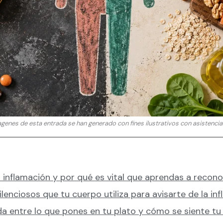
genes de esta entrada se han generado con fines ilustrativos con asistencia 
 inflamación y por qué es vital que aprendas a reconoc
lenciosos que tu cuerpo utiliza para avisarte de la in
a entre lo que pones en tu plato y cómo se siente tu