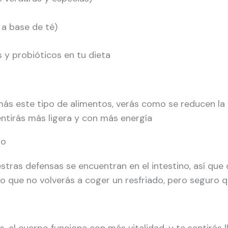
a base de té)
s y probióticos en tu dieta
 este tipo de alimentos, verás como se reducen la h
entirás más ligera y con más energía
io
tras defensas se encuentran en el intestino, así que 
do que no volverás a coger un resfriado, pero seguro q
, el cuerpo funciona con más vitalidad, y te sentirás l