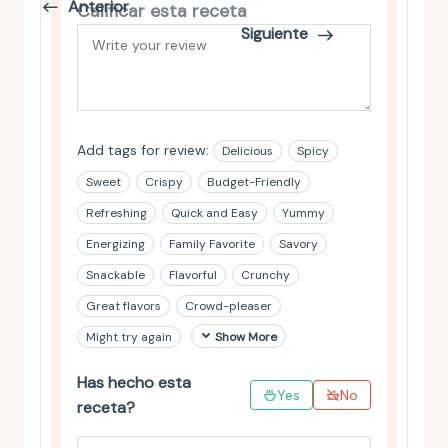
Anterior
Calificar esta receta
Siguiente
Add tags for review:
Delicious
Spicy
Sweet
Crispy
Budget-Friendly
Refreshing
Quick and Easy
Yummy
Energizing
Family Favorite
Savory
Snackable
Flavorful
Crunchy
Great flavors
Crowd-pleaser
Might try again
Show More
Has hecho esta
Yes
No
receta?