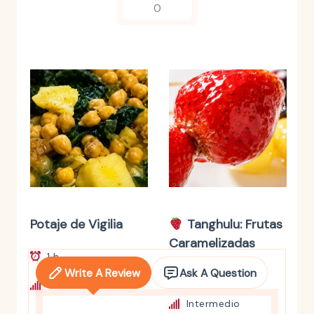
0
Potaje de Vigilia
Tanghulu: Frutas
Caramelizadas
1 h
Write A Review
Ask A Question
30 mins
Intermedio
Intermedio