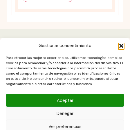
Gestionar consentimiento
Aviso legal
Para ofrecer las mejores experiencias, utilizamos tecnologías como las
Contacto
cookies para almacenar y/o acceder a la información del dispositivo. El
consentimiento de estas tecnologías nos permitirá procesar datos
DESCARGO DE RESPONSABILIDAD
como el comportamiento de navegación o las identificaciones únicas
Política de cookies (UE)
en este sitio. No consentir o retirar el consentimiento, puede afectar
negativamente a ciertas características y funciones.
POLÍTICA DE PRIVACIDAD
Términos y condiciones
Aceptar
Denegar
Copyright © 2026 Las Recetas Caseras de Isa. Powered by Las
Ver preferencias