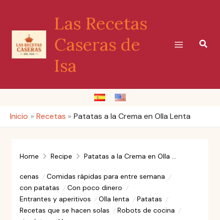
Ir
Las Recetas
al
contenido
Caseras de
Busc
Isa
Inicio
Recetas
Patatas a la Crema en Olla Lenta
Home
Recipe
Patatas a la Crema en Olla Lenta
cenas
Comidas rápidas para entre semana
con patatas
Con poco dinero
Entrantes y aperitivos
Olla lenta
Patatas
Recetas que se hacen solas
Robots de cocina