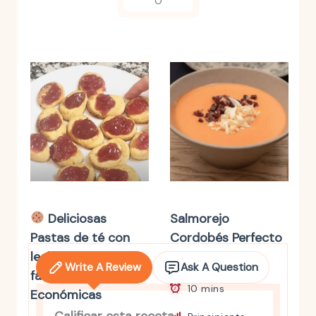
0
Deliciosas
Salmorejo
Pastas de té con
Cordobés Perfecto
leche condensada.
en Thermomix
Write A Review
Ask A Question
fáciles y
10 mins
Económicas