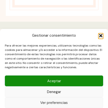
Gestionar consentimiento
Aviso legal
Para ofrecer las mejores experiencias, utilizamos tecnologías como las
Contacto
cookies para almacenar y/o acceder a la información del dispositivo. El
consentimiento de estas tecnologías nos permitirá procesar datos
DESCARGO DE RESPONSABILIDAD
como el comportamiento de navegación o las identificaciones únicas
Política de cookies (UE)
en este sitio. No consentir o retirar el consentimiento, puede afectar
negativamente a ciertas características y funciones.
POLÍTICA DE PRIVACIDAD
Términos y condiciones
Aceptar
Denegar
Copyright © 2026 Las Recetas Caseras de Isa. Powered by Las
Ver preferencias
Recetas Caseras de Isa