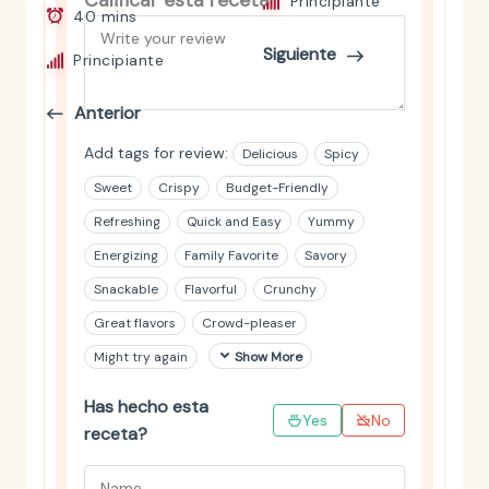
Calificar esta receta
Principiante
40 mins
Siguiente
Principiante
Anterior
Add tags for review:
Delicious
Spicy
Sweet
Crispy
Budget-Friendly
Refreshing
Quick and Easy
Yummy
Energizing
Family Favorite
Savory
Snackable
Flavorful
Crunchy
Great flavors
Crowd-pleaser
Might try again
Show More
Has hecho esta
Yes
No
receta?