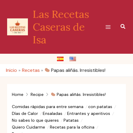
Ir
Las Recetas
al
contenido
Caseras de
Busc
Isa
Inicio
Recetas
Papas aliñás. Irresistibles!
Home
Recipe
Papas aliñás. Irresistibles!
Comidas rápidas para entre semana
con patatas
Días de Calor
Ensaladas
Entrantes y aperitivos
No sabes lo que quieres
Patatas
Quiero Cuidarme
Recetas para la oficina