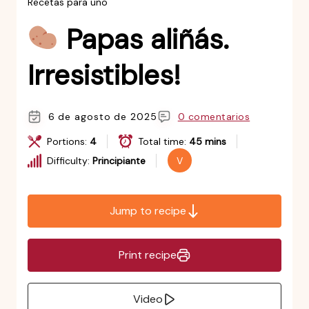
Recetas para uno
Papas aliñás.
Irresistibles!
6 de agosto de 2025
0 comentarios
Portions:
4
Total time:
45 mins
Difficulty:
Principiante
V
Jump to recipe
Print recipe
Video