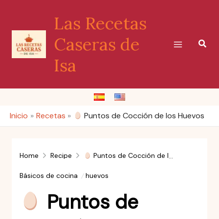
Ir
Las Recetas
al
contenido
Caseras de
Busc
Isa
Inicio
Recetas
Puntos de Cocción de los Huevos
Home
Recipe
Puntos de Cocción de los Huevos
Básicos de cocina
huevos
Puntos de