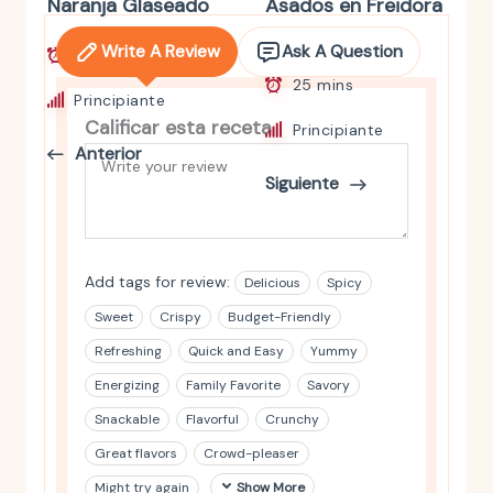
Naranja Glaseado
Asados en Freidora
de Aire
Write A Review
Ask A Question
1 h 5 mins
25 mins
Principiante
Calificar esta receta
Principiante
Anterior
Siguiente
Add tags for review:
Delicious
Spicy
Sweet
Crispy
Budget-Friendly
Refreshing
Quick and Easy
Yummy
Energizing
Family Favorite
Savory
Snackable
Flavorful
Crunchy
Great flavors
Crowd-pleaser
Might try again
Show More