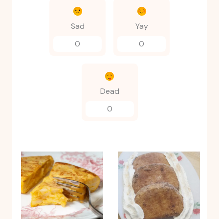
Sad
Yay
0
0
Dead
0