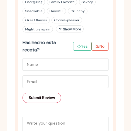
Energizing
Family Favorite
Savory
Snackable
Flavorful
Crunchy
Great flavors
Crowd-pleaser
Might try again
Show More
Has hecho esta
Yes
No
receta?