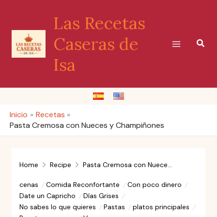
Ir
Las Recetas
al
contenido
Caseras de
Busc
Isa
Inicio
Recetas
Pasta Cremosa con Nueces y Champiñones
Home
Recipe
Pasta Cremosa con Nueces y Champiñones
cenas
Comida Reconfortante
Con poco dinero
Date un Capricho
Días Grises
No sabes lo que quieres
Pastas
platos principales