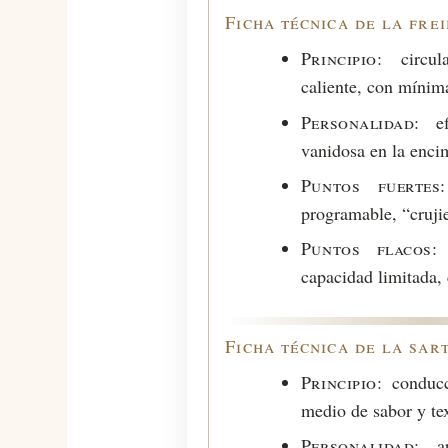
Ficha técnica de la fre
Principio:
circula
caliente, con mínim
Personalidad:
efi
vanidosa en la enci
Puntos fuertes:
programable, “cruji
Puntos flacos:
s
capacidad limitada,
Ficha técnica de la sar
Principio:
conducc
medio de sabor y te
Personalidad:
apa