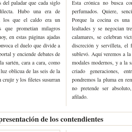
as del paladar que cada siglo
Esta crónica no busca co
ilecta. Hubo una era de
perfumados. Quiere, sencil
n los que el caldo era un
Porque la cocina es una p
s que prometían milagros
lealtades y se negocian tr
oy, en estas páginas ajadas
calamares, se celebran vict
onvoca el duelo que divide a
discreción y servilleta, e
 portal y enciende debates de
sublevó. Aquí veremos a la f
 la sartén, cara a cara, como
modales modernos, y a la sa
luz oblicua de las seis de la
criado generaciones, en
crujir y los filetes susurran
pondremos la pluma en rem
no pretende ser absoluto
afilado.
resentación de los contendientes