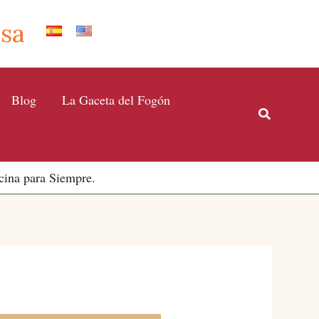
Isa
Blog
La Gaceta del Fogón
Buscar
cina para Siempre.