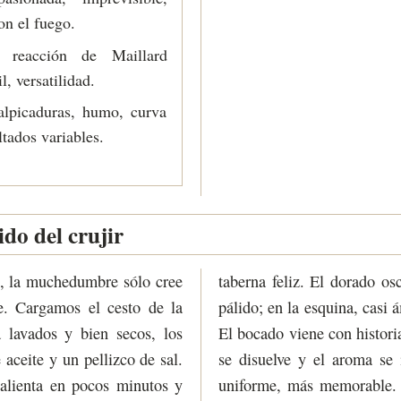
on el fuego.
reacción de Maillard
l, versatilidad.
lpicaduras, humo, curva
ltados variables.
ido del crujir
o, la muchedumbre sólo cree
taberna feliz. El dorado osc
e. Cargamos el cesto de la
pálido; en la esquina, casi á
a lavados y bien secos, los
El bocado viene con historia
aceite y un pellizco de sal.
se disuelve y el aroma se 
alienta en pocos minutos y
uniforme, más memorable.