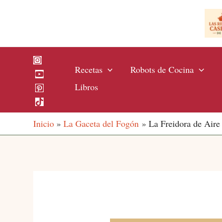
Ir
al
contenido
Recetas
Robots de Cocina
Libros
Inicio
La Gaceta del Fogón
La Freidora de Aire