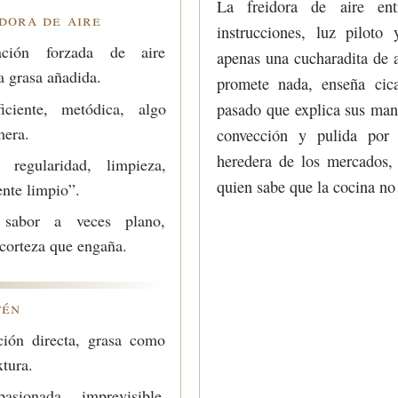
La freidora de aire en
idora de aire
instrucciones, luz piloto
ción forzada de aire
apenas una cucharadita de a
a grasa añadida.
promete nada, enseña cic
ciente, metódica, algo
pasado que explica sus maní
mera.
convección y pulida por 
heredera de los mercados,
regularidad, limpieza,
quien sabe que la cocina no 
ente limpio”.
abor a veces plano,
 corteza que engaña.
tén
ión directa, grasa como
xtura.
sionada, imprevisible,