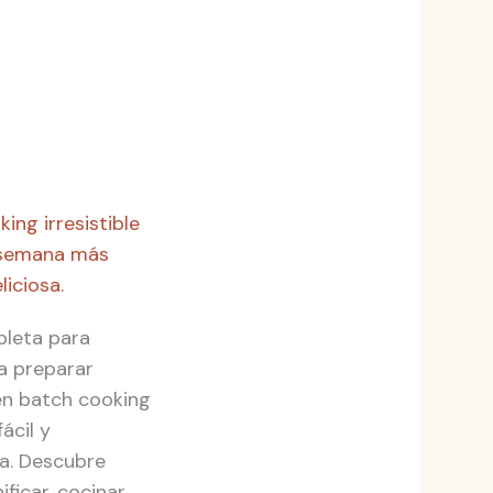
ing irresistible
 semana más
liciosa.
leta para
a preparar
n batch cooking
ácil y
a. Descubre
ficar, cocinar,