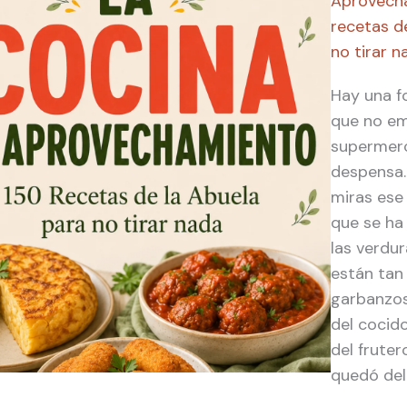
Aprovecha
recetas d
no tirar n
Hay una f
que no em
supermerc
despensa
miras ese
que se ha
las verdu
están tan 
garbanzos
del cocido
del fruter
quedó del 