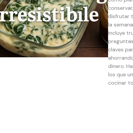
conservar
disfrutar 
la semana 
Incluye tr
preguntas
claves pa
ahorrando
dinero. H
los que u
cocinar t