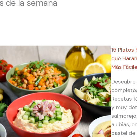
s de la semana
15 Platos
que Harán
Más Fácile
Descubre 1
completos
Recetas fá
y muy det
salmorejo
alubias, e
pastel de