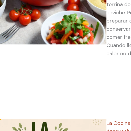
terrina d
ceviche. P
preparar 
conservar
comer fres
Cuando lle
calor no d
La Cocina