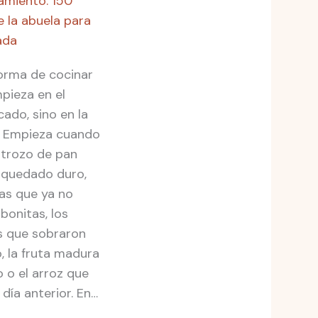
miento: 150
e la abuela para
ada
orma de cocinar
pieza en el
ado, sino en la
. Empieza cuando
 trozo de pan
 quedado duro,
ras que ya no
bonitas, los
 que sobraron
, la fruta madura
o o el arroz que
día anterior. En…