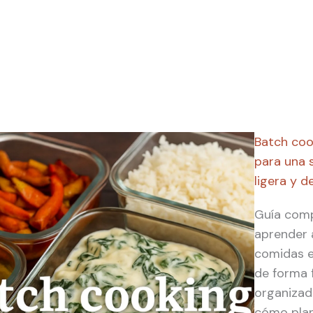
Batch cook
para una
ligera y de
Guía comp
aprender 
comidas e
de forma f
organizad
cómo plani