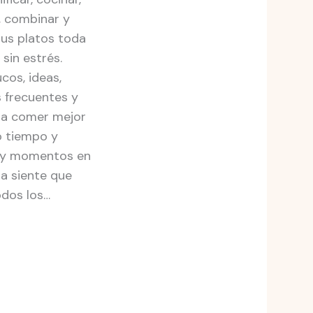
, combinar y
tus platos toda
sin estrés.
ucos, ideas,
 frecuentes y
ra comer mejor
 tiempo y
ay momentos en
na siente que
odos los…