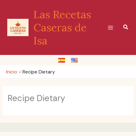
Ir
Las Recetas
al
contenido
Caseras de
Busc
Isa
Inicio
Recipe Dietary
Recipe Dietary