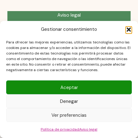
Aviso legal
Contacto
Gestionar consentimiento
DESCARGO DE RESPONSABILIDAD
Política de cookies (UE)
Para ofrecer las mejores experiencias, utilizamos tecnologías como las
POLÍTICA DE PRIVACIDAD
cookies para almacenar y/o acceder a la información del dispositivo. El
Términos y condiciones
consentimiento de estas tecnologías nos permitirá procesar datos
como el comportamiento de navegación o las identificaciones únicas
en este sitio. No consentir o retirar el consentimiento, puede afectar
negativamente a ciertas características y funciones.
Aceptar
Copyright © 2026 Las Recetas Caseras de Isa. Powered by Las
Recetas Caseras de Isa
Denegar
Ver preferencias
Política de privacidad
Aviso legal