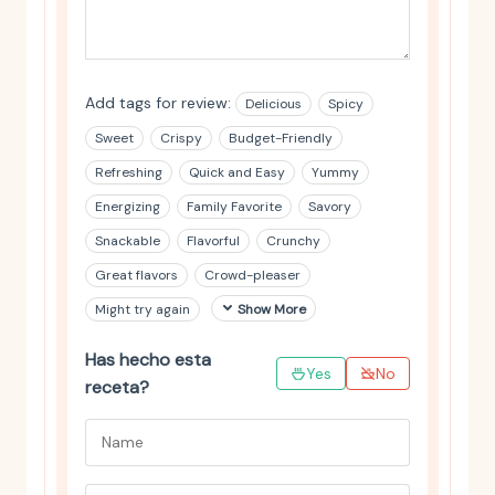
Add tags for review:
Delicious
Spicy
Sweet
Crispy
Budget-Friendly
Refreshing
Quick and Easy
Yummy
Energizing
Family Favorite
Savory
Snackable
Flavorful
Crunchy
Great flavors
Crowd-pleaser
Might try again
Show More
Has hecho esta
Yes
No
receta?