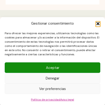
Gestionar consentimiento
Aviso legal
Para ofrecer las mejores experiencias, utilizamos tecnologías como las
Contacto
cookies para almacenar y/o acceder a la información del dispositivo. El
consentimiento de estas tecnologías nos permitirá procesar datos
DESCARGO DE RESPONSABILIDAD
como el comportamiento de navegación o las identificaciones únicas
Política de cookies (UE)
en este sitio. No consentir o retirar el consentimiento, puede afectar
negativamente a ciertas características y funciones.
POLÍTICA DE PRIVACIDAD
Términos y condiciones
Aceptar
Denegar
Copyright © 2026 Las Recetas Caseras de Isa. Powered by Las
Ver preferencias
Recetas Caseras de Isa
Política de privacidad
Aviso legal