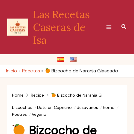
Ir
Las Recetas
al
contenido
Caseras de
Busc
Isa
Inicio
Recetas
Bizcocho de Naranja Glaseado
Home
Recipe
Bizcocho de Naranja Glaseado
bizcochos
Date un Capricho
desayunos
horno
Postres
Vegano
Bizcocho de